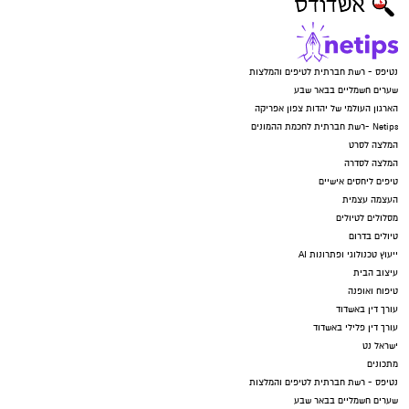
נטיפס - רשת חברתית לטיפים והמלצות
שערים חשמליים בבאר שבע
הארגון העולמי של יהדות צפון אפריקה
Netips -רשת חברתית לחכמת ההמונים
המלצה לסרט
המלצה לסדרה
טיפים ליחסים אישיים
העצמה עצמית
מסלולים לטיולים
טיולים בדרום
ייעוץ טכנולוגי ופתרונות AI
עיצוב הבית
טיפוח ואופנה
עורך דין באשדוד
עורך דין פלילי באשדוד
ישראל נט
מתכונים
נטיפס - רשת חברתית לטיפים והמלצות
שערים חשמליים בבאר שבע