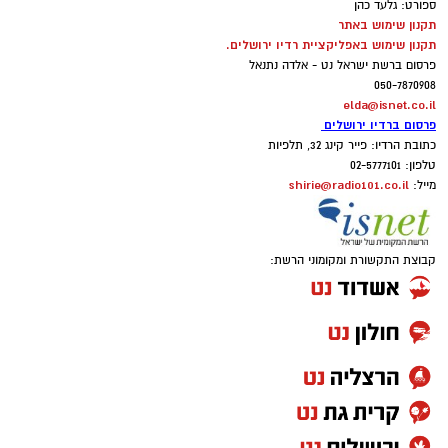
ספורט: גלעד כהן
תקנון שימוש באתר
תקנון שימוש באפליקציית רדיו ירושלים.
פרסום ברשת ישראל נט - אלדה נתנאל
050-7870908
elda@isnet.co.il
פרסום ברדיו ירושלים
כתובת הרדיו: פייר קינג 32, תלפיות
טלפון: 02-5777101
shirie@radio101.co.il
מייל:
קבוצת התקשורת ומקומוני הרשת: