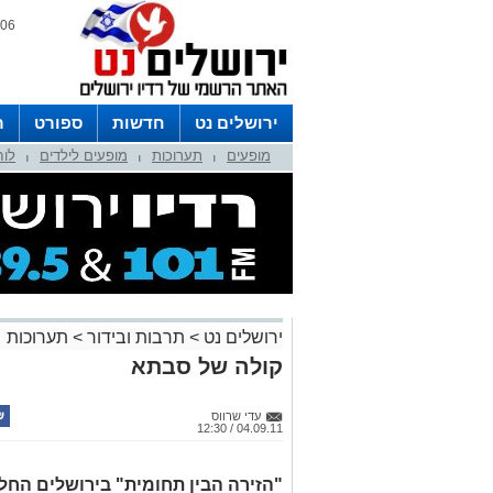
06 אוגוסט 2026 / 22:33
ירושלים נט
חדשות
ספורט
ר
מופעים
תערוכות
מופעים לילדים
לוח
לפרסום ברדיו צרו קשר
לוח שדורים
|
|
|
ירושלים נט
>
תרבות ובידור
>
תערוכות
קולה של סבתא
עדי שרווס
04.09.11 / 12:30
"הזירה הבין תחומית" בירושלים החל