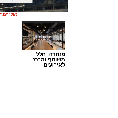
אולי יעניי
פנתרה -חלל
משותף ומרכז
לאירועים
עסקיים ופרטיים
ועוד לפרטים
לחצו >>
צילום: חן אברס, חברת אריאל
עיריית ירושלים, באמצעות החברה העירוני
בהיכל הפיס ארנה בירושלים.
הפארק החדש יתפרס על פני שני מתחמים 
פנימי מקורה. המתחם החיצוני יכלול מגוו