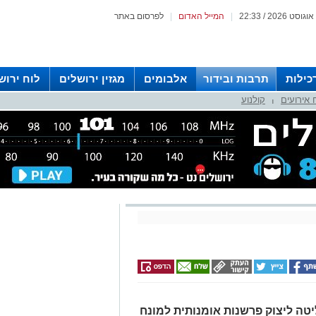
|
המייל האדום
|
לפרסום באתר
כילות
תרבות ובידור
אלבומים
מגזין ירושלים
לוח ירוש
 אירועים
קולנוע
 רדיו ירושלים
|
יטה ליצוק פרשנות אומנותית למונח