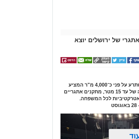
ים האתגרי של ירושלים יוצא
מתחם מים ענק, חיצוני ומקורה, המשתרע על פני כ־4,000 מ"ר המציע
מגלשות מים מתנפחות ענקיות בגובה של עד 15 מטר, מתקנים אתגריים
 אטרקטיביות לכל המשפחה.
וד