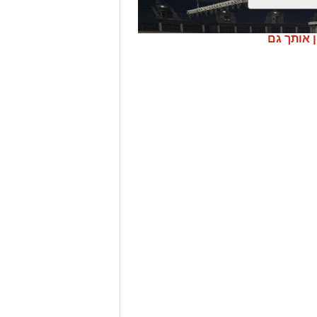
ן אותך גם
ת "אריאל", מרעננת את הקיץ הירושלמי
עם ארנה PARK - פארק המים האתגרי של ירושלים, שייפתח היום (ג', 28 ביולי )
מרכזיים, מתחם חיצוני פתוח ומתחם
ן מתנפחי ענק של מגלשות מים בגובה של