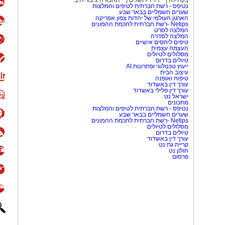
בקהילה
רדיו ירושלים
תחבורה ציבורית ב
דול בירושלים הולך להיות רטוב,
נטיפס - רשת חברתית לטיפים והמלצות
שערים חשמליים בבאר שבע
 העיר, משה ליאון, הפכה קריית
הארגון העולמי של יהדות צפון אפריקה
טימטיבי של הקיץ. שילוב ה־ארנה
Netips -רשת חברתית לחכמת ההמונים
המלצה לסרט
 הסמוך יוצר עבור המשפחות קומפלקס
המלצה לסדרה
טיפים ליחסים אישיים
בימים החמים – בילוי משפחתי עם
העצמה עצמית
ם את כל תושבי העיר והמבקרים בה לבוא,
מסלולים לטיולים
טיולים בדרום
מיוחד."
ייעוץ טכנולוגי ופתרונות AI
עיצוב הבית
טיפוח ואופנה
עורך דין באשדוד
עורך דין פלילי באשדוד
ישראל נט
מתכונים
נטיפס - רשת חברתית לטיפים והמלצות
שערים חשמליים בבאר שבע
Netips -רשת חברתית לחכמת ההמונים
מסלולים לטיולים
טיולים בדרום
עורך דין באשדוד
קריית גת נט
חולון נט
פרסום