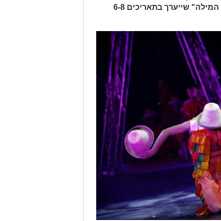
"סבתא" במסגרת פסטיבל "קולה של המילה" שייערך בתאריכים 6-8