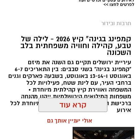
לאירועים עסקיים ופרטיים ועוד
לפרטים לחצו >>
תרבות ובידור
צילום: חן אברס, חברת אריאל
קמפינג בגינה" קיץ 2026 - לילה של
מערכת ירושלים נט / 10:00 28.07.26
טבע, קהילה וחוויה משפחתית בלב
השכונה
תגים:
פארק המים
עיריית ירושלים תקיים גם השנה את מיזם
עיריית ירושלים, באמצעות החברה העירונית
"קמפינג בגינה" בשני סבבים: בין התאריכים 6-7
"אריאל", מרעננת את הקיץ הירושלמי עם ארנה
באוגוסט ו-13-14 באוגוסט, בשבעה פארקים וגנים
ברחבי העיר, עם לינת שטח, פעילויות לכל
PARK - פארק המים האתגרי של ירושלים, שייפתח
המשפחה ואווירת קיץ קהילתית מיוחדת •
היום (ג', 28 ביולי ) בהיכל הפיס ארנה בירושלים.
משפחות המילואים הירושלמיות ייהנו מהנחה
ברכישת הכרטיסים ושמירת הקצאה מיוחדת לכל
קרא עוד
הפארק החדש יתפרס על פני שני מתחמים
אירוע
מרכזיים, מתחם חיצוני פתוח ומתחם פנימי מקורה.
אולי יעניין אותך גם
המתחם החיצוני יכלול מגוון מתנפחי ענק של
מגלשות מים בגובה של עד 15 מטר, ופעילות מים