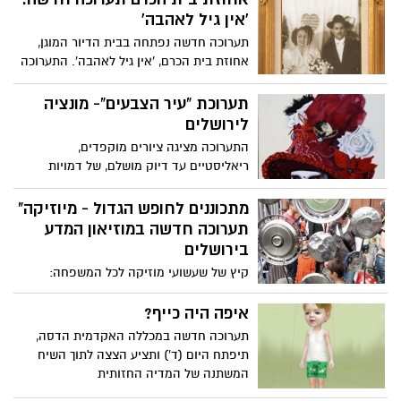
ירושלים
'אין גיל לאהבה'
תערוכה חדשה נפתחה בבית הדיור המוגן,
אחוזת בית הכרם, 'אין גיל לאהבה'. התערוכה
נפתחה בט"ו באב והיא מציגה מבחר של
תמונות ואת הסיפור האישי מאחוריהן
תערוכת “עיר הצבעים”- מונציה
לירושלים
התערוכה מציגה ציורים מוקפדים,
ריאליסטיים עד דיוק מושלם, של דמויות
ססגוניות מפסטיבל המסיכות בונציה, בתים
קטנים כקישוטים לאורך ה"קאנאל גראנדה",
מתכוננים לחופש הגדול - מיוזיקה"
ביד עדינה ואמונה של האמן יצחק דוידוביץ
תערוכה חדשה במוזיאון המדע
בירושלים
קיץ של שעשועי מוזיקה לכל המשפחה:
תערוכה אורחת עם 60 מוצגים מוזיקליים
המזמינים את המבקרים לנגן, להתנסות
איפה היה כייף?
ולבנות
תערוכה חדשה במכללה האקדמית הדסה,
תיפתח היום (ד') ותציע הצצה לתוך השיח
המשתנה של המדיה החזותית