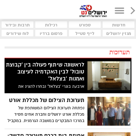
חדשות
ספורט
רכילות
תרבות ובידור
מגזין ירושלים
לייף סטייל
פרסום ברדיו
לוח שידורים
תערוכות
לראשונה שיתוף פעולה בין 'קבוצת
טובול' לבין האקדמיה לעיצוב
ואמנות 'בצלאל'
ארבעה בוגרי 'בצלאל' נבחרו להציג את
עבודותיהם בתחום עיצוב קרמיקה וזכוכית,
באולם התצוגה החדש והיוקרתי של קבוצת
תערוכת הצילום של מכללת אורט
טובול במודיעין
נפתחה תערוכת הצילום המשותפת של
מכללת אורט ירושלים וחברת אחים חסיד
במרכז המבקרים במושבה הגרמנית. במקביל
ממשיכה תערוכת הסטודנטים חלונות וחלומות
10 להציג ברחבי ירושלים והפעם בקניון רמות
אחוזת בית הכרם תערוכה חדשה: