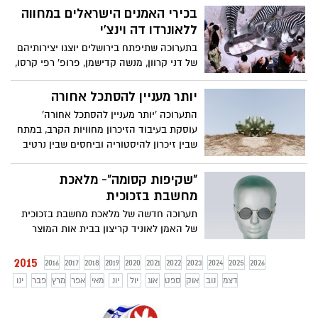
בכירי האמנים הישראלים במחווה
ללאונרדו דה וינצ'י
בתערוכה שתיפתח בירושלים יוצגו יצירותיהם
של דני קרוון, מנשה קדישמן, פרופ' רפי קרסו,
בברלי ברקת וגם השחקן חיים טופול שיציג
ציור פרי יצירתו. היצירות יועמדו למכירה
יותר מעניין להסתכל אחורה
וההכנסות יתרמו ל"כפר נהר הירדן" שטופול
התערוכה 'יותר מעניין להסתכל אחורה'
נמנה על מייסדיו
עוסקת בעיבוד הזיכרון מחוויות הקרב, במתח
שבין זיכרון להיסטוריה וביחסים שבין נרטיב
פרטי לנרטיב לאומי. זו השנה השנייה
ברציפות בה תפתח תערוכה בערב יום הזיכרון
"שקיפות קסומה"- מלאכת
מחשבת בזכוכית
תערוכה חדשה של מלאכת מחשבת בזכוכית
של האמן לאוניד קריצון בבית אות המוצר
הירושלמי יוצאת לדרך
2015
2016
2017
2018
2019
2020
2021
2022
2023
2024
2025
2026
דצמ
נוב
אוק
ספט
אוג
יול
יונ
מאי
אפר
מרץ
פבר
ינו