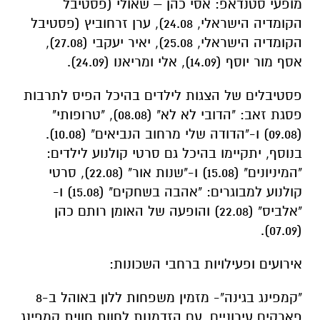
מופעי סטנדאפ: אסי כהן – שאולי (פסטיבל
הקומדיה הישראלי, 24.08), ערן זרחוביץ (פסטיבל
הקומדיה הישראלי, 25.08), יאיר יעקבי (27.08),
אסף מור יוסף (14.09), אלי ומריאנו (24.09).
פסטיבלים של הצגות לילדים בהיכל הפיס לתרבות
פסגת זאב: "הדובי לא לא" (08.08), "טרופותי"
(09.08) ו-"הדודה שלי מרחוב הנביאים" (10.08).
בנוסף, יתקיימו בהיכל גם סרטי קולנוע לילדים:
"המיניונים" (15.08) ו-"שנות אור" (22.08), סרטי
קולנוע למבוגרים: "אהבה בשחקים" (15.08) ו-
"אלביס" (22.08) והופעה של האומן רותם כהן
(07.09).
אירועים ופעילויות ברחבי השכונות:
"קמפינג בגינה"- מזמין משפחות ללון באוהל ב-8
פארקים עירוניים, עם הזדמנות לחוות חווית קמפינג