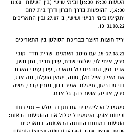
השעות 16:30-19:30) ובימי שישי (בין השעות 11:00-
14:00). ההופעות בדרך חברון ודרך בית לחם
יתקיימו בימי רביעי ושישי, ב-27.07 ובין התאריכים
10-31.08.22.
יריד חוצות היוצר בבריכת הסולטן בין התאריכים
15-27.08.22, עם מיטב האמנים: שרית חדד, קובי
פרץ, איתי לוי, שלומי שבת, עידן חביב, נתן גושן,
אביב גפן, החברים של נטאשה, עידן עמדי מארח
את מאלו, אייל גולן, טונה, יסמין מועלם, נגה ארז,
דני סנדרסון, תיסלם, אמיר דדון, נסרין קדרי, משה
פרץ, אודיה, אושר כהן, גל אדם.
פסטיבל הכלייזמרים עם חנן בר סלע – נגני רחוב
וכיתות אומן. הפסטיבל יכלול את ההופעות הבאות:
הופעות במתחם התחנה הראשונה, בתאריכים
08.08, 09.08, 10.08 ו-14.08 (בשעה 20:30) הופעות