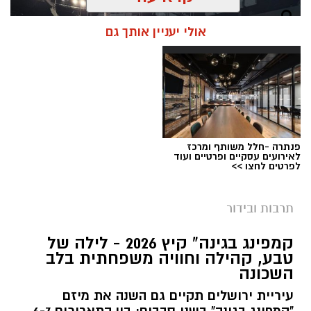
אולי יעניין אותך גם
פנתרה -חלל משותף ומרכז
לאירועים עסקיים ופרטיים ועוד
לפרטים לחצו >>
תרבות ובידור
צילום: חן אברס, חברת אריאל
קמפינג בגינה" קיץ 2026 - לילה של
מערכת ירושלים נט / 10:00 28.07.26
טבע, קהילה וחוויה משפחתית בלב
השכונה
תגים:
פארק המים
עיריית ירושלים תקיים גם השנה את מיזם
עיריית ירושלים, באמצעות החברה העירונית
"קמפינג בגינה" בשני סבבים: בין התאריכים 6-7