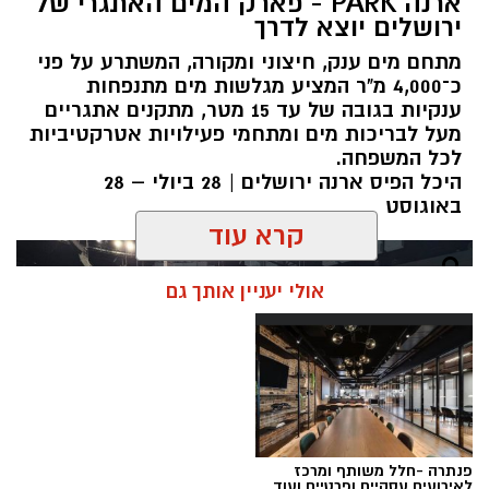
ארנה PARK - פארק המים האתגרי של
ירושלים יוצא לדרך
מתחם מים ענק, חיצוני ומקורה, המשתרע על פני
כ־4,000 מ"ר המציע מגלשות מים מתנפחות
ענקיות בגובה של עד 15 מטר, מתקנים אתגריים
מעל לבריכות מים ומתחמי פעילויות אטרקטיביות
לכל המשפחה.
היכל הפיס ארנה ירושלים | 28 ביולי – 28
באוגוסט
קרא עוד
אולי יעניין אותך גם
פנתרה -חלל משותף ומרכז
לאירועים עסקיים ופרטיים ועוד