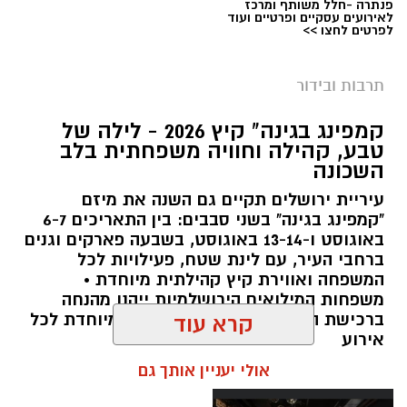
פנתרה -חלל משותף ומרכז
לאירועים עסקיים ופרטיים ועוד
לפרטים לחצו >>
תרבות ובידור
צילום: חן אברס, חברת אריאל
קמפינג בגינה" קיץ 2026 - לילה של
מערכת ירושלים נט / 10:00 28.07.26
טבע, קהילה וחוויה משפחתית בלב
השכונה
תגים:
פארק המים
עיריית ירושלים תקיים גם השנה את מיזם
עיריית ירושלים, באמצעות החברה העירונית
"קמפינג בגינה" בשני סבבים: בין התאריכים 6-7
"אריאל", מרעננת את הקיץ הירושלמי עם ארנה
באוגוסט ו-13-14 באוגוסט, בשבעה פארקים וגנים
ברחבי העיר, עם לינת שטח, פעילויות לכל
PARK - פארק המים האתגרי של ירושלים, שייפתח
המשפחה ואווירת קיץ קהילתית מיוחדת •
היום (ג', 28 ביולי ) בהיכל הפיס ארנה בירושלים.
משפחות המילואים הירושלמיות ייהנו מהנחה
ברכישת הכרטיסים ושמירת הקצאה מיוחדת לכל
קרא עוד
הפארק החדש יתפרס על פני שני מתחמים
אירוע
מרכזיים, מתחם חיצוני פתוח ומתחם פנימי מקורה.
אולי יעניין אותך גם
המתחם החיצוני יכלול מגוון מתנפחי ענק של
מגלשות מים בגובה של עד 15 מטר, ופעילות מים