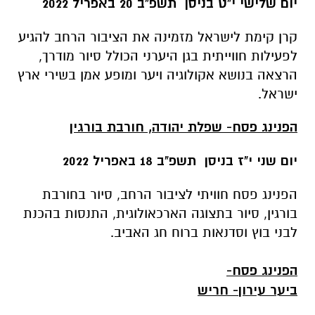
יום שלישי י"ט בניסן תשפ"ב 20 באפריל 2022
קרן קימת לישראל מזמינה את הציבור הרחב להגיע
לפעילות חווייתית בגן היערני הכולל סיור מודרך,
הרצאה בנושא אקולוגיה ויער ומופע אמן בשירי ארץ
ישראל.
הפנינג פסח- שפלת יהודה, חורבת בורגין
יום שני י"ז בניסן תשפ"ב 18 באפריל 2022
הפנינג פסח חוויתי לציבור הרחב, סיור בחורבת
בורגין, סיור בתצוגה הארכאולוגית, התנסות בהכנת
לבני בוץ וסדנאות ברוח חג האביב.
הפנינג פסח-
ביער עירון- חריש