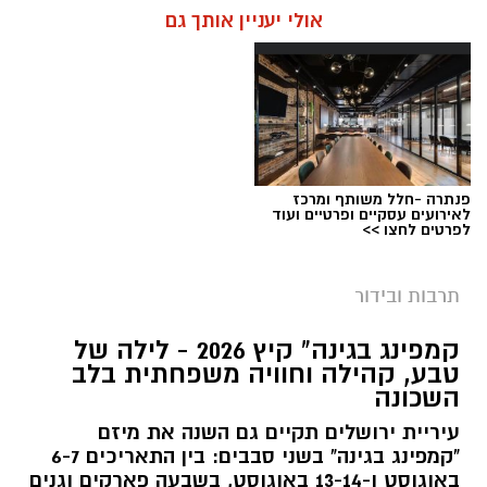
אולי יעניין אותך גם
פנתרה -חלל משותף ומרכז
לאירועים עסקיים ופרטיים ועוד
לפרטים לחצו >>
תרבות ובידור
צילום: חן אברס, חברת אריאל
קמפינג בגינה" קיץ 2026 - לילה של
מערכת ירושלים נט / 10:00 28.07.26
טבע, קהילה וחוויה משפחתית בלב
השכונה
תגים:
פארק המים
עיריית ירושלים תקיים גם השנה את מיזם
עיריית ירושלים, באמצעות החברה העירונית
"קמפינג בגינה" בשני סבבים: בין התאריכים 6-7
"אריאל", מרעננת את הקיץ הירושלמי עם ארנה
באוגוסט ו-13-14 באוגוסט, בשבעה פארקים וגנים