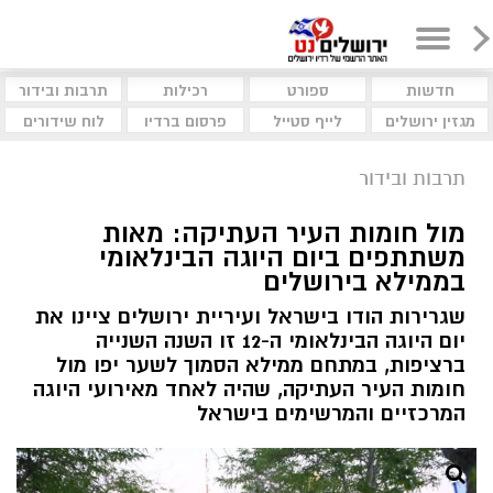
חדשות
ספורט
רכילות
תרבות ובידור
מגזין ירושלים
לייף סטייל
פרסום ברדיו
לוח שידורים
תרבות ובידור
מול חומות העיר העתיקה: מאות
משתתפים ביום היוגה הבינלאומי
בממילא בירושלים
שגרירות הודו בישראל ועיריית ירושלים ציינו את
יום היוגה הבינלאומי ה-12 זו השנה השנייה
ברציפות, במתחם ממילא הסמוך לשער יפו מול
חומות העיר העתיקה, שהיה לאחד מאירועי היוגה
המרכזיים והמרשימים בישראל