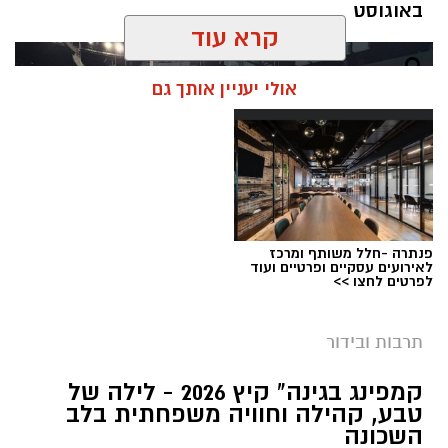
באוגוסט
קרא עוד
אולי יעניין אותך גם
פנתרה -חלל משותף ומרכז
לאירועים עסקיים ופרטיים ועוד
לפרטים לחצו >>
תרבות ובידור
צילום: חן אברס, חברת אריאל
קמפינג בגינה" קיץ 2026 - לילה של
מערכת ירושלים נט / 10:00 28.07.26
טבע, קהילה וחוויה משפחתית בלב
השכונה
תגים:
פארק המים