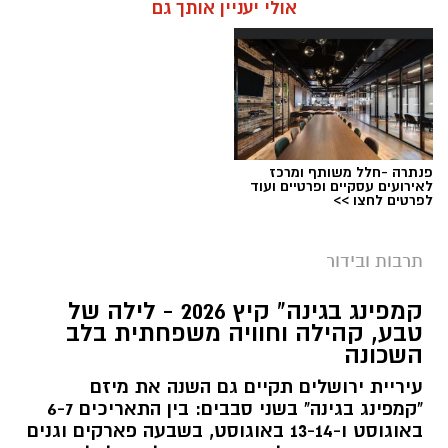
אולי יעניין אותך גם
פנתרה -חלל משותף ומרכז
לאירועים עסקיים ופרטיים ועוד
לפרטים לחצו >>
תרבות ובידור
צילום: חן אברס, חברת אריאל
קמפינג בגינה" קיץ 2026 - לילה של
מערכת ירושלים נט / 10:00 28.07.26
טבע, קהילה וחוויה משפחתית בלב
השכונה
תגים:
פארק המים
עיריית ירושלים תקיים גם השנה את מיזם
עיריית ירושלים, באמצעות החברה העירונית
"קמפינג בגינה" בשני סבבים: בין התאריכים 6-7
"אריאל", מרעננת את הקיץ הירושלמי עם ארנה
באוגוסט ו-13-14 באוגוסט, בשבעה פארקים וגנים