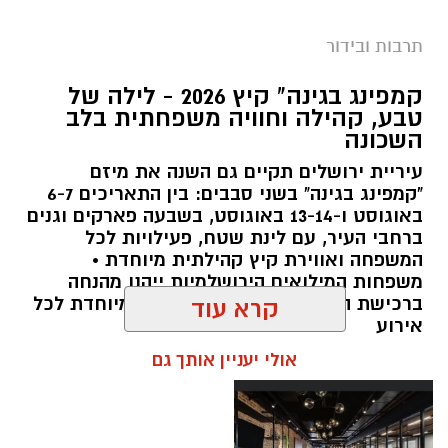
תרבות ובידור
צילום: חן אברס, חברת אריאל
קמפינג בגינה" קיץ 2026 - לילה של
מערכת ירושלים נט / 10:00 28.07.26
טבע, קהילה וחוויה משפחתית בלב
השכונה
תגים:
פארק המים
עיריית ירושלים תקיים גם השנה את מיזם
עיריית ירושלים, באמצעות החברה העירונית
"קמפינג בגינה" בשני סבבים: בין התאריכים 6-7
"אריאל", מרעננת את הקיץ הירושלמי עם ארנה
באוגוסט ו-13-14 באוגוסט, בשבעה פארקים וגנים
ברחבי העיר, עם לינת שטח, פעילויות לכל
PARK - פארק המים האתגרי של ירושלים, שייפתח
המשפחה ואווירת קיץ קהילתית מיוחדת •
היום (ג', 28 ביולי ) בהיכל הפיס ארנה בירושלים.
משפחות המילואים הירושלמיות ייהנו מהנחה
ברכישת הכרטיסים ושמירת הקצאה מיוחדת לכל
קרא עוד
הפארק החדש יתפרס על פני שני מתחמים
אירוע
מרכזיים, מתחם חיצוני פתוח ומתחם פנימי מקורה.
אולי יעניין אותך גם
המתחם החיצוני יכלול מגוון מתנפחי ענק של
מגלשות מים בגובה של עד 15 מטר, ופעילות מים
חווייתית לכל המשפחה. בחלל הפנימי של היכל