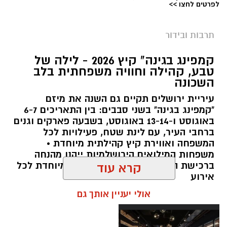
לפרטים לחצו >>
תרבות ובידור
צילום: חן אברס, חברת אריאל
קמפינג בגינה" קיץ 2026 - לילה של
מערכת ירושלים נט / 10:00 28.07.26
טבע, קהילה וחוויה משפחתית בלב
השכונה
תגים:
פארק המים
עיריית ירושלים תקיים גם השנה את מיזם
עיריית ירושלים, באמצעות החברה העירונית
"קמפינג בגינה" בשני סבבים: בין התאריכים 6-7
"אריאל", מרעננת את הקיץ הירושלמי עם ארנה
באוגוסט ו-13-14 באוגוסט, בשבעה פארקים וגנים
ברחבי העיר, עם לינת שטח, פעילויות לכל
PARK - פארק המים האתגרי של ירושלים, שייפתח
המשפחה ואווירת קיץ קהילתית מיוחדת •
היום (ג', 28 ביולי ) בהיכל הפיס ארנה בירושלים.
משפחות המילואים הירושלמיות ייהנו מהנחה
ברכישת הכרטיסים ושמירת הקצאה מיוחדת לכל
קרא עוד
הפארק החדש יתפרס על פני שני מתחמים
אירוע
מרכזיים, מתחם חיצוני פתוח ומתחם פנימי מקורה.
אולי יעניין אותך גם
המתחם החיצוני יכלול מגוון מתנפחי ענק של
מגלשות מים בגובה של עד 15 מטר, ופעילות מים
חווייתית לכל המשפחה. בחלל הפנימי של היכל