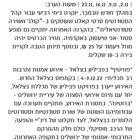
| 2.11, 9.11, 16.11 ,23.11 | שעות הערב:
במהלך חודש נובמבר, יוקרנו בימי רביעי עבור קהל
הסטודנטים סרטי קאלט שעוסקים ב-״קולג' ואווירה
סטודנטיאלית״. בהקרנה האחרונה יתקיים גם מופע
סטנד-אפ שיעסוק באקדמיה. מחיר הכרטיס יהיה
מוזל ויעמוד על 25 ₪, ובנוסף תינתן הטבה לקניית
בירה ב-10 שקלים.
"פוזיטיף" בפביליון בצלאל - אירוע אמנות ותרבות
רב תכליתי: 4-9.12.22 | בקמפוס בצלאל החדש.
האירוע ייערך בפרויקט פביליון של מכללת בצלאל,
יחד עם מיזם אירועי הסצנה של עיריית ירושלים -
"ברוטינה". במסגרת האירוע, תתקיים תערוכה עם
עבודותיהם השונות של שורת סטודנטיות וסטודנטים
הלומדים בבצלאל, לצד תקלוט של דיג׳יי והופעה
של הרכב מוסיקלי, כולם חלק מהמרקם
התרבותי-אמנותי של ירושלים בתקופה האחרונה.