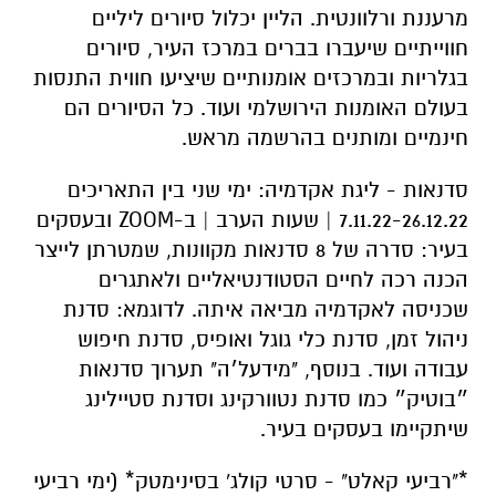
מרעננת ורלוונטית. הליין יכלול סיורים ליליים
חווייתיים שיעברו בברים במרכז העיר, סיורים
בגלריות ובמרכזים אומנותיים שיציעו חווית התנסות
בעולם האומנות הירושלמי ועוד. כל הסיורים הם
חינמיים ומותנים בהרשמה מראש.
סדנאות - ליגת אקדמיה: ימי שני בין התאריכים
7.11.22-26.12.22 | שעות הערב | ב-ZOOM ובעסקים
בעיר: סדרה של 8 סדנאות מקוונות, שמטרתן לייצר
הכנה רכה לחיים הסטודנטיאליים ולאתגרים
שכניסה לאקדמיה מביאה איתה. לדוגמא: סדנת
ניהול זמן, סדנת כלי גוגל ואופיס, סדנת חיפוש
עבודה ועוד. בנוסף, "מידעל׳ה" תערוך סדנאות
״בוטיק״ כמו סדנת נטוורקינג וסדנת סטיילינג
שיתקיימו בעסקים בעיר.
*"רביעי קאלט" - סרטי קולג' בסינימטק* (ימי רביעי