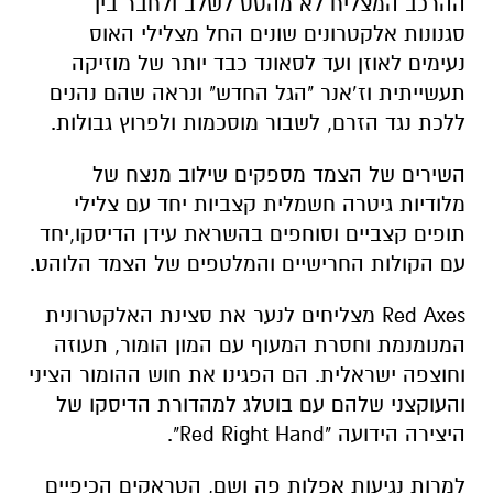
ההרכב המצליח לא מהסס לשלב ולחבר בין
סגנונות אלקטרונים שונים החל מצלילי האוס
נעימים לאוזן ועד לסאונד כבד יותר של מוזיקה
תעשייתית וז’אנר "הגל החדש" ונראה שהם נהנים
ללכת נגד הזרם, לשבור מוסכמות ולפרוץ גבולות.
השירים של הצמד מספקים שילוב מנצח של
מלודיות גיטרה חשמלית קצביות יחד עם צלילי
תופים קצביים וסוחפים בהשראת עידן הדיסקו,יחד
עם הקולות החרישיים והמלטפים של הצמד הלוהט.
Red Axes מצליחים לנער את סצינת האלקטרונית
המנומנמת וחסרת המעוף עם המון הומור, תעוזה
וחוצפה ישראלית. הם הפגינו את חוש ההומור הציני
והעוקצני שלהם עם בוטלג למהדורת הדיסקו של
היצירה הידועה "Red Right Hand".
למרות נגיעות אפלות פה ושם, הטראקים הכיפיים