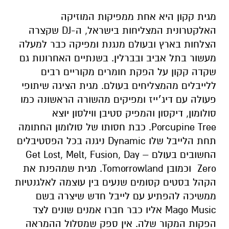
מגית קקון היא אחת ממפיקות המוזיקה
האלקטרונית המצליחות בישראל, ה-DJ שקצרה
הצלחות בארץ ובעולם מנגנת ומפיקה כבר למעלה
מעשור בתל אביב ובברלין. בשנתיים האחרונות גם
שקדה קקון על הפקת חומרים מקוריים רבים
ללייבלים מהמצליחים בעולם. מגית הציגה שיתופי
פעולה עם דיג׳ייז ומפיקים מהשורה הראשונה כמו
סולומון, דיקסון והמפיק סטיבן ווילסון יוצא
Porcupine Tree. כבת חסותו של סולומון החתומה
תחת הלייבל שלו Dynamic ניגנה בכל הפסטיבלים
החשובים בעולם – Get Lost, Melt, Fusion, Day
Zero
וכמובן
Tomorrowland. מגית שמהפנת את
הקהל בסטים קסומים שנעים בין עוצמה לאלגנטיות
ממשיכה להפתיע עם לייבל חדש שיצרה בשם
Mago Music אליו כבר חברו אמנים שונים לצד
הפקות המקור שלה. אין ספק שמסלול ההמראה