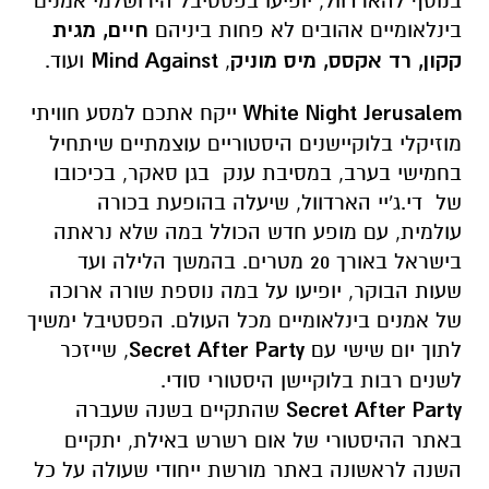
בנוסף להארדוול, יופיעו בפסטיבל הירושלמי אמנים
בינלאומיים אהובים לא פחות ביניהם
חיים, מגית
קקון, רד אקסס, מיס מוניק
,
Mind Against
ועוד.
White Night Jerusalem
ייקח אתכם למסע חוויתי
מוזיקלי בלוקיישנים היסטוריים עוצמתיים שיתחיל
בחמישי בערב, במסיבת ענק בגן סאקר, בכיכובו
של די.ג'יי הארדוול, שיעלה בהופעת בכורה
עולמית, עם מופע חדש הכולל במה שלא נראתה
בישראל באורך 20 מטרים. בהמשך הלילה ועד
שעות הבוקר, יופיעו על במה נוספת שורה ארוכה
של אמנים בינלאומיים מכל העולם. הפסטיבל ימשיך
לתוך יום שישי עם
Secret After Party
, שייזכר
לשנים רבות בלוקיישן היסטורי סודי.
Secret After Party
שהתקיים בשנה שעברה
באתר ההיסטורי של אום רשרש באילת, יתקיים
השנה לראשונה באתר מורשת ייחודי שעולה על כל