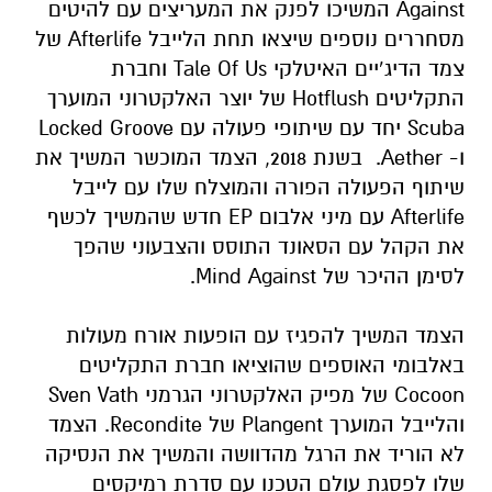
Against המשיכו לפנק את המעריצים עם להיטים
מסחררים נוספים שיצאו תחת הלייבל Afterlife של
צמד הדיג’יים האיטלקי Tale Of Us וחברת
התקליטים Hotflush של יוצר האלקטרוני המוערך
Scuba יחד עם שיתופי פעולה עם Locked Groove
ו- Aether. בשנת 2018, הצמד המוכשר המשיך את
שיתוף הפעולה הפורה והמוצלח שלו עם לייבל
Afterlife עם מיני אלבום EP חדש שהמשיך לכשף
את הקהל עם הסאונד התוסס והצבעוני שהפך
לסימן ההיכר של Mind Against.
הצמד המשיך להפגיז עם הופעות אורח מעולות
באלבומי האוספים שהוציאו חברת התקליטים
Cocoon של מפיק האלקטרוני הגרמני Sven Vath
והלייבל המוערך Plangent של Recondite. הצמד
לא הוריד את הרגל מהדוושה והמשיך את הנסיקה
שלו לפסגת עולם הטכנו עם סדרת רמיקסים