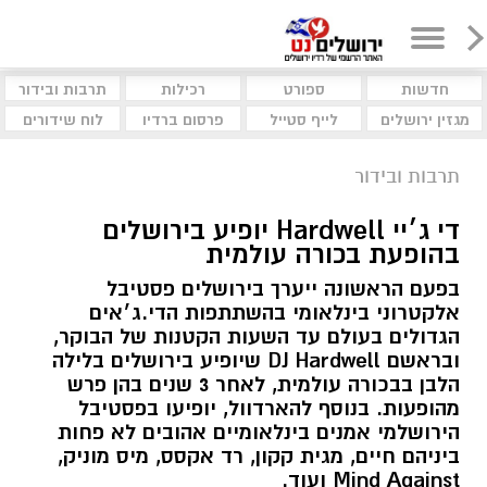
חדשות
ספורט
רכילות
תרבות ובידור
מגזין ירושלים
לייף סטייל
פרסום ברדיו
לוח שידורים
תרבות ובידור
די ג׳יי Hardwell יופיע בירושלים
בהופעת בכורה עולמית
בפעם הראשונה ייערך בירושלים פסטיבל
אלקטרוני בינלאומי בהשתתפות הדי.ג׳אים
הגדולים בעולם עד השעות הקטנות של הבוקר,
ובראשם DJ Hardwell שיופיע בירושלים בלילה
הלבן בבכורה עולמית, לאחר 3 שנים בהן פרש
מהופעות. בנוסף להארדוול, יופיעו בפסטיבל
הירושלמי אמנים בינלאומיים אהובים לא פחות
ביניהם חיים, מגית קקון, רד אקסס, מיס מוניק,
Mind Against ועוד.