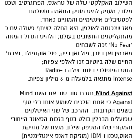
השילוב
האקלקטי
שלה
של
טראנס
,
הפרוגרסיב
וטכנו
מלודי
,
מעניק
למיס
מוניק
התאמה מושלמת
לפסטיבלים אינטימיים והמוניים כאחד.
מאז
שנכנסה
לאולפן
,
היא
החלה
לשתף
פעולה
עם
כמה
מהתקליטנים
החשובים
בעולם
;
הלהיט
הגדול
והמזוהה
'
No Fear
'
זכה לשבחים
מארמין
ואן
ביורן
,
פול
ואן
דייק
,
פול
אוקנפולד
,
גארת
'
אמ
החיים
שלה
ביוטיוב
זכו
לאלפי
צפיות
;
הסט
הפופולרי
ביותר
שלה
ב
-
Radio
Intense
מתגאה
ב
למעלה מ-6
מיליון
צפיות
.
Mind Against
תזכרו טוב טוב את השם Mind
Against כי אתם הולכים לשמוע אותו בלי סוף
בשנים הקרובות. ההרכב של שני האיטלקים
שפועלים מברלין בולט בנוף בזכות הסאונד הייחודי
והמקורי שלו המספק שילוב מנצח של מוזיקת
האוס,טכנו ו-IDM (מוזיקת דאנס אינטליגנטית)