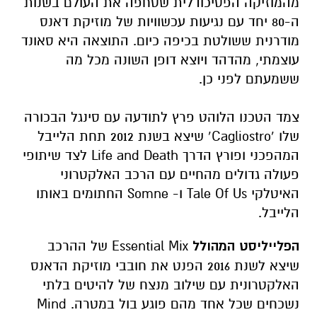
מהמוזיקה הפסיכודלית שסחפה את העולם בשנות
ה-80 יחד עם נגיעות עכשוויות של מוזיקת דאנס
מודרנית ששולטת בכיפה כיום. התוצאה היא סאונד
עוצמתי, מהדהד ויוצא דופן השונה מכל מה
ששמעתם לפני כן.
צמד הטכנו הלוהט פרץ לתודעה עם סינגל הבכורה
שלו ‘Cagliostro’ שיצא בשנת 2012 תחת הלייבל
המהפכני ופורץ הדרך Life and Death לצד שיתופי
פעולה גדולים מהחיים עם הרכב האלקטרוני
האיטלקי Tale Of Us ו- Somne החתומים באותו
הלייבל.
הפלייליסט המהולל
Essential Mix של ההרכב
שיצא לשנת 2016 הפנט את חובבי מוזיקת הדאנס
האלקטרונית עם שילוב מנצח של להיטים בלתי
נשכחים שכל אחד מהם פוגע בול במטרה. Mind