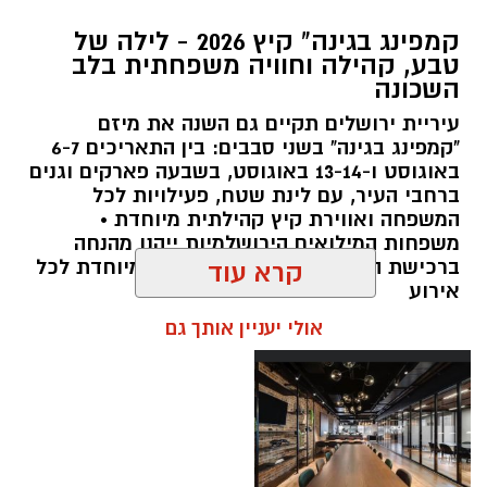
צילום: חן אברס, חברת אריאל
קמפינג בגינה" קיץ 2026 - לילה של
מערכת ירושלים נט / 10:00 28.07.26
טבע, קהילה וחוויה משפחתית בלב
השכונה
תגים:
פארק המים
עיריית ירושלים תקיים גם השנה את מיזם
עיריית ירושלים, באמצעות החברה העירונית
"קמפינג בגינה" בשני סבבים: בין התאריכים 6-7
"אריאל", מרעננת את הקיץ הירושלמי עם ארנה
באוגוסט ו-13-14 באוגוסט, בשבעה פארקים וגנים
ברחבי העיר, עם לינת שטח, פעילויות לכל
PARK - פארק המים האתגרי של ירושלים, שייפתח
המשפחה ואווירת קיץ קהילתית מיוחדת •
היום (ג', 28 ביולי ) בהיכל הפיס ארנה בירושלים.
משפחות המילואים הירושלמיות ייהנו מהנחה
ברכישת הכרטיסים ושמירת הקצאה מיוחדת לכל
קרא עוד
הפארק החדש יתפרס על פני שני מתחמים
אירוע
מרכזיים, מתחם חיצוני פתוח ומתחם פנימי מקורה.
אולי יעניין אותך גם
המתחם החיצוני יכלול מגוון מתנפחי ענק של
מגלשות מים בגובה של עד 15 מטר, ופעילות מים
חווייתית לכל המשפחה. בחלל הפנימי של היכל
הפיס ארנה יוקם מתחם מתקנים אתגריים ייחודי
מעל לבריכות מים, שיעניק לילדים ובני נוער חוויה
ספורטיבית, אקטיבית ומלאת אדרנלין.