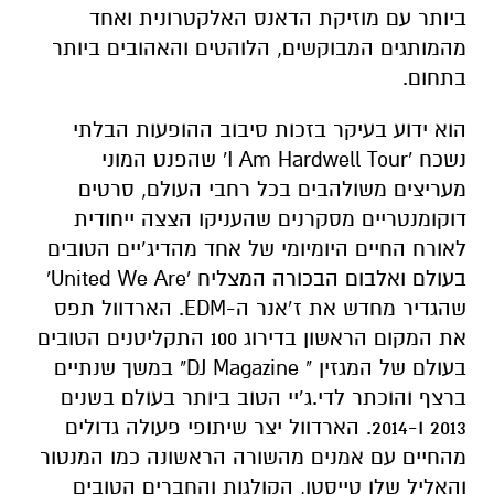
ביותר עם מוזיקת הדאנס האלקטרונית ואחד
מהמותגים המבוקשים, הלוהטים והאהובים ביותר
בתחום.
הוא ידוע בעיקר בזכות סיבוב ההופעות הבלתי
נשכח 'I Am Hardwell Tour' שהפנט המוני
מעריצים משולהבים בכל רחבי העולם, סרטים
דוקומנטריים מסקרנים שהעניקו הצצה ייחודית
לאורח החיים היומיומי של אחד מהדיג’יים הטובים
בעולם ואלבום הבכורה המצליח 'United We Are'
שהגדיר מחדש את ז’אנר ה-EDM. הארדוול תפס
את המקום הראשון בדירוג 100 התקליטנים הטובים
בעולם של המגזין " DJ Magazine" במשך שנתיים
ברצף והוכתר לדי.ג’יי הטוב ביותר בעולם בשנים
2013 ו-2014. הארדוול יצר שיתופי פעולה גדולים
מהחיים עם אמנים מהשורה הראשונה כמו המנטור
והאליל שלו טייסטו, הקולגות והחברים הטובים