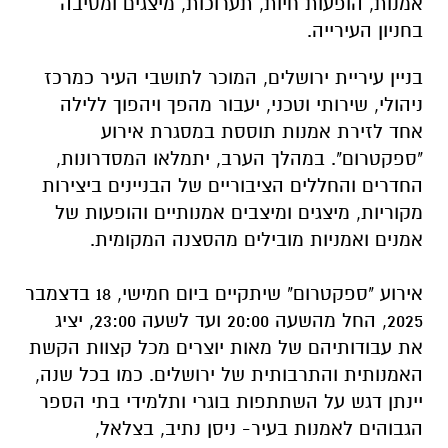
אמנות, הופעות חיות, תערוכות, מיצגים ומסיבה
בחניון העירייה.
בניין עיריית ירושלים, המוכר לתושבי העיר כמרכז
ניהולי, שירותי וטכני, יעבור מהפך ויהפוך ללילה
אחד לזירת אמנות תוססת במסגרת אירוע
"ספקטרום". במהלך הערב, יתמלאו המסדרונות,
החדרים והחללים הציבוריים של הבניינים ביצירות
מקוריות, מיצגים ומיצבים אמנותיים והופעות של
אמנים ואמניות מובילים מהסצנה המקומית.
אירוע "ספקטרום" שיתקיים ביום חמישי, 18 בדצמבר
2025, החל מהשעה 20:00 ועד לשעה 23:00, יציג
את עבודותיהם של מאות יוצרים מכל קצוות הקשת
האמנותית והתרבותית של ירושלים. כמו בכל שנה,
יינתן דגש על השתתפות בוגרי ותלמידי בתי הספר
הגבוהים לאמנות בעיר- ניסן נתיב, בצלאל,