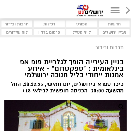
חדשות
ספורט
רכילות
תרבות ובידור
מגזין ירושלים
לייף סטייל
פרסום ברדיו
לוח שידורים
תרבות ובידור
בניין העירייה הופך לגלריית פופ אפ
בינלאומית : "ספקטרום" - אירוע
אמנות ייחודי בליל חנוכה ירושלמי
כיכר ספרא בירושלים, יום חמישי, 18.12.25, החל
מהשעה 20:00| הכניסה חופשית לגילאי 18+