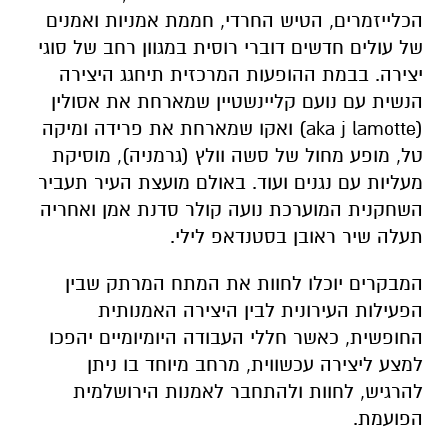
הכלייזמרים, הטיש החרדי, חממת אמניות ואמנים
של עולים חדשים דוברי רוסית במגוון רחב של סוגי
יצירה. בבמת ההופעות המרכזית תיחגג היצירה
הנשית עם נועם קליינשטיין שמארחת את אסולין
(aka j lamotte) ואקו שמארחת את פרידה ומיקה
טל, מופע מחול של סשה וולץ (גרמניה), מוסיקת
מעליות עם נגנים ועוד. באולם מועצת העיר תעביר
השחקנית המוערכת נועה קולר סדנת אמן ואחריה
תעלה שיר ראובן בסטנדאפ לילי.
המבקרים יוכלו לחוות את המתח המרתק שבין
הפעילות העירונית לבין היצירה האמנותית
החופשית, כאשר חללי העבודה היומיומיים יהפכו
למצע ליצירה עכשווית, מרחב מיוחד בו ניתן
להרגיש, לחוות ולהתחבר לאמנות הירושלמית
הפועמת.