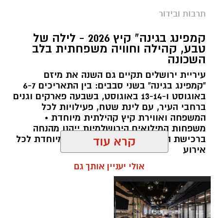
תרבות ובידור
צילום: חן אברס, חברת אריאל
קמפינג בגינה" קיץ 2026 - לילה של
מערכת ירושלים נט / 10:00 28.07.26
טבע, קהילה וחוויה משפחתית בלב
השכונה
תגים:
פארק המים
עיריית ירושלים תקיים גם השנה את מיזם
עיריית ירושלים, באמצעות החברה העירונית
"קמפינג בגינה" בשני סבבים: בין התאריכים 6-7
"אריאל", מרעננת את הקיץ הירושלמי עם ארנה
באוגוסט ו-13-14 באוגוסט, בשבעה פארקים וגנים
ברחבי העיר, עם לינת שטח, פעילויות לכל
PARK - פארק המים האתגרי של ירושלים, שייפתח
המשפחה ואווירת קיץ קהילתית מיוחדת •
היום (ג', 28 ביולי ) בהיכל הפיס ארנה בירושלים.
משפחות המילואים הירושלמיות ייהנו מהנחה
ברכישת הכרטיסים ושמירת הקצאה מיוחדת לכל
קרא עוד
הפארק החדש יתפרס על פני שני מתחמים
אירוע
מרכזיים, מתחם חיצוני פתוח ומתחם פנימי מקורה.
אולי יעניין אותך גם
המתחם החיצוני יכלול מגוון מתנפחי ענק של
מגלשות מים בגובה של עד 15 מטר, ופעילות מים
חווייתית לכל המשפחה. בחלל הפנימי של היכל
הפיס ארנה יוקם מתחם מתקנים אתגריים ייחודי