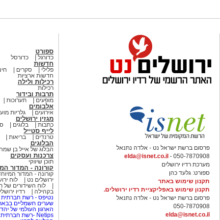
ספורט
כדורגל
כדורסל
חדשות
פלילי
סקרים
חינ
חדשות ארציות
רכילות ולילה
רכילות
תרבות ובידור
מופעים
תערוכות
אלבומים
אירועים
גלריות מוע
מגזין ירושלים
כתבות
בלוגים
סי
לייף סטייל
טרנדים
בריאות
הבלוגים
פרסום ברשת ישראל נט - אלדה נתנאל
הבלוג של אייל בן שמח
צרכנות ועסקים
elda@isnet.co.il
050-7870908 -
תוכן שיווקי
מערכת רדיו ירושלים
קורונה - המדור המ
ספורט: גלעד כהן
קורונה - המדור המיוחד
ירושלים נט
לוח ירו
תקנון שימוש באתר
לוח השידורים של רד
תקנון שימוש באפליקציית רדיו ירושלים.
בקהילה
רדיו ירושל
נטיפס - רשת חברתית 
פרסום ברשת ישראל נט - אלדה נתנאל
שערים חשמליים בבאר
050-7870908
הארגון העולמי של יהדו
elda@isnet.co.il
Netips -רשת חברתית לחכמת ההמונים