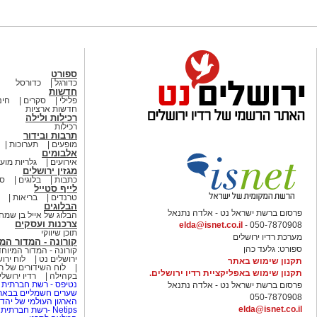
ספורט
כדורגל
כדורסל
חדשות
פלילי
סקרים
חינ
חדשות ארציות
רכילות ולילה
רכילות
תרבות ובידור
מופעים
תערוכות
אלבומים
אירועים
גלריות מוע
מגזין ירושלים
כתבות
בלוגים
סי
לייף סטייל
טרנדים
בריאות
הבלוגים
פרסום ברשת ישראל נט - אלדה נתנאל
הבלוג של אייל בן שמח
צרכנות ועסקים
elda@isnet.co.il
050-7870908 -
תוכן שיווקי
מערכת רדיו ירושלים
קורונה - המדור המ
ספורט: גלעד כהן
קורונה - המדור המיוחד
ירושלים נט
לוח ירו
תקנון שימוש באתר
לוח השידורים של רד
תקנון שימוש באפליקציית רדיו ירושלים.
בקהילה
רדיו ירושל
נטיפס - רשת חברתית 
פרסום ברשת ישראל נט - אלדה נתנאל
שערים חשמליים בבאר
050-7870908
הארגון העולמי של יהדו
elda@isnet.co.il
Netips -רשת חברתית לחכמת ההמונים