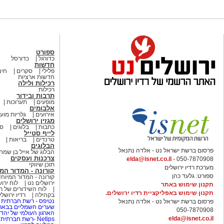
ספורט
כדורגל
כדורסל
חדשות
פלילי
סקרים
חינ
חדשות ארציות
רכילות ולילה
רכילות
תרבות ובידור
מופעים
תערוכות
אלבומים
אירועים
גלריות מוע
מגזין ירושלים
כתבות
בלוגים
סי
לייף סטייל
טרנדים
בריאות
הבלוגים
פרסום ברשת ישראל נט - אלדה נתנאל
הבלוג של אייל בן שמח
צרכנות ועסקים
elda@isnet.co.il
050-7870908 -
תוכן שיווקי
מערכת רדיו ירושלים
קורונה - המדור המ
ספורט: גלעד כהן
קורונה - המדור המיוחד
ירושלים נט
לוח ירו
תקנון שימוש באתר
לוח השידורים של רד
תקנון שימוש באפליקציית רדיו ירושלים.
בקהילה
רדיו ירושל
נטיפס - רשת חברתית 
פרסום ברשת ישראל נט - אלדה נתנאל
שערים חשמליים בבאר
050-7870908
הארגון העולמי של יהדו
elda@isnet.co.il
Netips -רשת חברתית לחכמת ההמונים