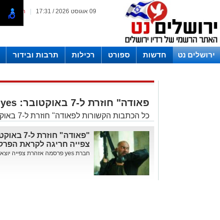
09 אוגוסט 2026 / 17:31
|
המייל האד
ירושלים נט
חדשות
ספורט
רכילות
תרבות ובידור
לפרסום ברדיו צרו קשר
לוח שדורים רדיו ירושלים
פאודה" חוזרת ל-7 באוקטובר: yes
כל הכתבות הקשורות לפאודה" חוזרת ל-7 באוקטובר: yes באתר ירושלים נט
צפייה חריגה לקראת הפרק
חברת yes פרסמה אזהרת צפייה יוצאת דופן לקראת שידור הפרקים...