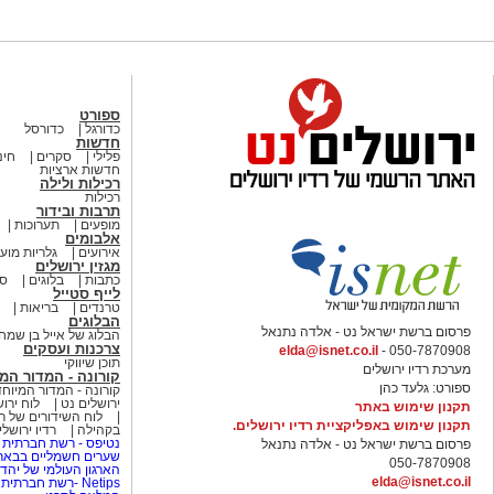
ספורט
כדורגל
כדורסל
חדשות
פלילי
סקרים
חינ
חדשות ארציות
רכילות ולילה
רכילות
תרבות ובידור
מופעים
תערוכות
אלבומים
אירועים
גלריות מוע
מגזין ירושלים
כתבות
בלוגים
סי
לייף סטייל
טרנדים
בריאות
הבלוגים
פרסום ברשת ישראל נט - אלדה נתנאל
הבלוג של אייל בן שמח
צרכנות ועסקים
elda@isnet.co.il
050-7870908 -
תוכן שיווקי
מערכת רדיו ירושלים
קורונה - המדור המ
ספורט: גלעד כהן
קורונה - המדור המיוחד
ירושלים נט
לוח ירו
תקנון שימוש באתר
לוח השידורים של רד
תקנון שימוש באפליקציית רדיו ירושלים.
בקהילה
רדיו ירושל
נטיפס - רשת חברתית 
פרסום ברשת ישראל נט - אלדה נתנאל
שערים חשמליים בבאר
050-7870908
הארגון העולמי של יהדו
elda@isnet.co.il
Netips -רשת חברתית לחכמת ההמונים