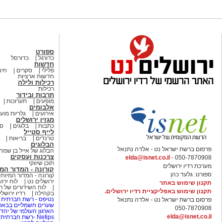
ספורט
כדורגל
כדורסל
חדשות
פלילי
סקרים
חינ
חדשות ארציות
רכילות ולילה
רכילות
תרבות ובידור
מופעים
תערוכות
אלבומים
אירועים
גלריות מוע
מגזין ירושלים
כתבות
בלוגים
סי
לייף סטייל
טרנדים
בריאות
הבלוגים
פרסום ברשת ישראל נט - אלדה נתנאל
הבלוג של אייל בן שמח
צרכנות ועסקים
elda@isnet.co.il
050-7870908 -
תוכן שיווקי
מערכת רדיו ירושלים
קורונה - המדור המ
ספורט: גלעד כהן
קורונה - המדור המיוחד
ירושלים נט
לוח ירו
תקנון שימוש באתר
לוח השידורים של רד
תקנון שימוש באפליקציית רדיו ירושלים.
בקהילה
רדיו ירושל
נטיפס - רשת חברתית 
פרסום ברשת ישראל נט - אלדה נתנאל
שערים חשמליים בבאר
050-7870908
הארגון העולמי של יהדו
elda@isnet.co.il
Netips -רשת חברתית לחכמת ההמונים