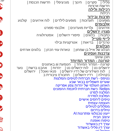
קבו
פלילי
סקרים
חינוך
מוניציפלי
חדשות הכנסת
חדשות ארציות
רכילות ולילה
רכילות
תרבות ובידור
מופעים
תערוכות
מופעים לילדים
לוח אירועים
קולנוע
אלבומים
אירועים
גלריות מועדונים
אלבומי ספורט
מגזין ירושלים
כתבות
בלוגים
סיפורי ירושלים
אסטרולוגיה
לייף סטייל
טרנדים
בריאות
אטרקציות ובילוי
הבלוגים
הבלוג של אייל בן שמחון
טארות עוזי הכהן
בלוגים אורחים
צרכנות ועסקים
תוכן שיווקי
קורונה - המדור המיוחד
קורונה - המדור המיוחד
הטמעת ai בארגונים
ירושלים נט
לוח ירושלים נט
יהדות
אהבנו ברשת
נוער
לוח השידורים של רדיו ירושלים
פנאי ואוכל
ירושלים
בקהילה
רדיו ירושלים
תחבורה ציבורית ב
נטיפס - רשת חברתית לטיפים והמלצות
שערים חשמליים בבאר שבע
הארגון העולמי של יהדות צפון אפריקה
Netips -רשת חברתית לחכמת ההמונים
המלצה לסרט
המלצה לסדרה
טיפים ליחסים אישיים
העצמה עצמית
מסלולים לטיולים
טיולים בדרום
ייעוץ טכנולוגי ופתרונות AI
עיצוב הבית
טיפוח ואופנה
עורך דין באשדוד
עורך דין פלילי באשדוד