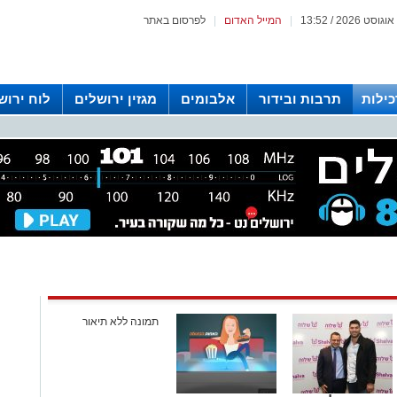
|
המייל האדום
|
לפרסום באתר
כילות
תרבות ובידור
אלבומים
מגזין ירושלים
לוח ירוש
 רדיו ירושלים