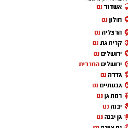
צת התקשורת ומקומוני הרשת: