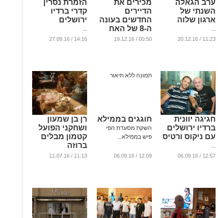
ערב הגאלה
מכירים את
הזמרת נסרין
השנתי של
הדיירים
קדרי ברדיו
ארגון שלוה
החדשים בעונה
ירושלים
ה-8 של האח
...
...
הגדול
14:16 / 27.09.16
00:50 / 19.12.16
11:23 / 20.12.16
...
חגיגה יוונית
חוגגים בממילא
רן בן שמעון
ברדיו ירושלים
ושחקני הפועל
השקת מסעדת הפי
עם ניקוס ורטיס
קטמון מבלים
פיש בממילא...
ברוזה
...
...
11:13 / 11.07.16
12:09 / 06.09.16
12:57 / 06.09.16