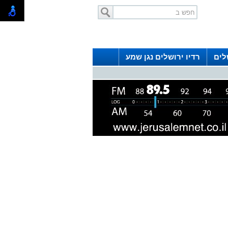
לים
רדיו ירושלים נגן שמע