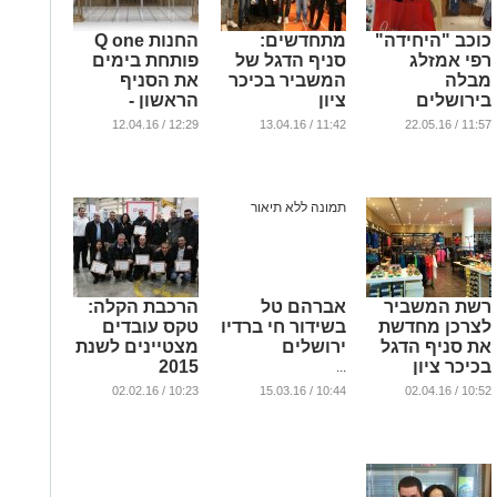
כוכב "היחידה"
מתחדשים:
החנות Q one
רפי אמזלג
סניף הדגל של
פותחת בימים
מבלה
המשביר בכיכר
את הסניף
בירושלים
ציון
הראשון -
בירושלים
...
...
12:29 / 12.04.16
11:42 / 13.04.16
11:57 / 22.05.16
...
רשת המשביר
אברהם טל
הרכבת הקלה:
לצרכן מחדשת
בשידור חי ברדיו
טקס עובדים
את סניף הדגל
ירושלים
מצטיינים לשנת
בכיכר ציון
2015
...
...
...
10:23 / 02.02.16
10:44 / 15.03.16
10:52 / 02.04.16