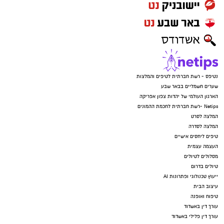
נטיפס - רשת חברתית לטיפים והמלצות
שערים חשמליים בבאר שבע
הארגון העולמי של יהדות צפון אפריקה
Netips -רשת חברתית לחכמת ההמונים
המלצה לסרט
המלצה לסדרה
טיפים ליחסים אישיים
העצמה עצמית
מסלולים לטיולים
טיולים בדרום
ייעוץ טכנולוגי ופתרונות AI
עיצוב הבית
טיפוח ואופנה
עורך דין באשדוד
עורך דין פלילי באשדוד