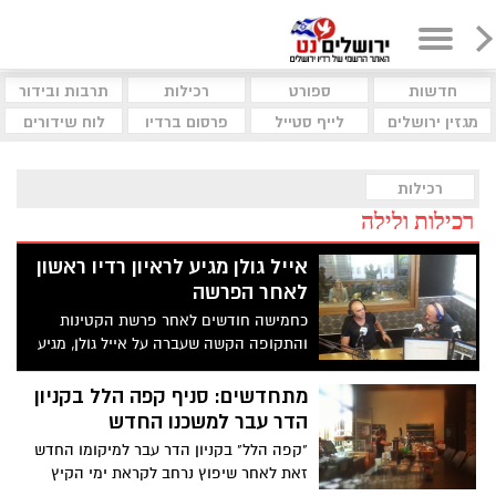
חדשות
ספורט
רכילות
תרבות ובידור
מגזין ירושלים
לייף סטייל
פרסום ברדיו
לוח שידורים
רכילות
רכילות ולילה
אייל גולן מגיע לראיון רדיו ראשון
לאחר הפרשה
כחמישה חודשים לאחר פרשת הקטינות
והתקופה הקשה שעברה על אייל גולן, מגיע
היום (ג') גולן להתארח בתכנית 'מנטה' עם ירון
אילן ברדיו ירושלים
מתחדשים: סניף קפה הלל בקניון
הדר עבר למשכנו החדש
"קפה הלל" בקניון הדר עבר למיקומו החדש
זאת לאחר שיפוץ נרחב לקראת ימי הקיץ