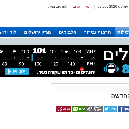
|
המייל האדום
|
לפרסום באתר
כילות
תרבות ובידור
אלבומים
מגזין ירושלים
לוח ירוש
 רדיו ירושלים
החדשה