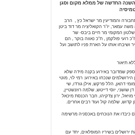
 השנה החדשה של ממלא מקום וסגן
טמיסיה
חבורה והמודיעין מר ישראל כץ , הרב
משה עמאר, יו"ר הקואליציה מר דוד ביטן
 השלטון המקומי מר חיים ביבס- שר
כ רועי פולקמן , ח"כ נאווה בוקר , הם
 ושיבחו אותו על הארת פניו לתושב ועל
 מ-1,500 אורחים אין ספק שמדובר באירוע בקנה מידה שלא
הירושלמים שנכחו באירוע: רמי לוי, מוטי
מומי דהאן, הלל פרקש, אילן גורדו, שי
 דן שושני, יוסי דייטש, שלמה רוזנשטיין,
 מויאל, ירון צדקיהו, חבר הכנסת מיכאל
 קדוש, שלמה קול ועוד רבים אחרים.
לם כיבדו את הנוכחים באכסניה מרשימה
 ירושלים בשיריו המופלאים, יחד עם