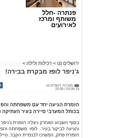
פנתרה -חלל
משותף ומרכז
לאירועים
עסקיים ופרטיים
ועוד לפרטים
לחצו >>
ירושלים נט
>
רכילות ולילה
>
ג'ניפר לופז מבקרת בבירה!
מערכת ירושלים נט
03.08.19 / 15:00
הזמרת הגיעה יחד עם משפחתה והפמ
בכותל המערבי סיירה בעיר העתיקה 
בסוף השבוע האחרון ניצלה הזמרת ג'ניפר 
והגיעה לביקור בעיר. לופז
משפחתה והפמל
הזמרת פתק, המשיכו לכנסיית הקבר, טיילו