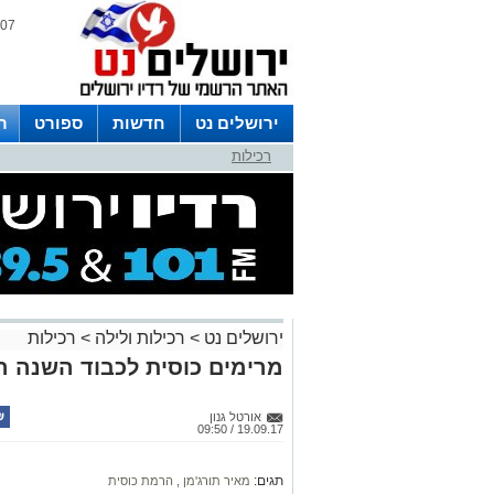
07 אוגוסט 2026 / 02:09
ירושלים נט
חדשות
ספורט
ר
רכילות
לפרסום ברדיו צרו קשר
לוח שדורים
ירושלים נט
>
רכילות ולילה
>
רכילות
מרימים כוסית לכבוד השנה 
אורטל גנון
19.09.17 / 09:50
תגים:
מאיר תורג'מן
,
הרמת כוסית