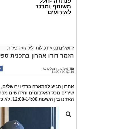
פנתרה -חלל
משותף ומרכז
לאירועים
עסקיים ופרטיים
ועוד לפרטים
לחצו >>
ירושלים נט
>
רכילות ולילה
>
רכילות
הזמר דודו אהרון בתכנית ספיי
מערכת ירושלים נט
02.07.19 / 11:00
אהרון הגיע להתארח ברדיו ירושלים, ב
שירים מכל האלבומים וחידושים מפת
האזינו בין השעות 12:00-14:00, לא כדאי לפספס...