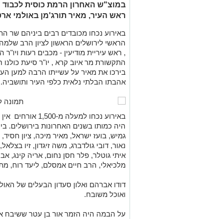
במוצ"ש האחרון הרמת כוסית לכבוד
ראש העיר, מאיר תורג'מן באולמי אר
באירוע נכחו מכובדים רבים ביניהם שר הת
הראשי לירושלים הראשון לציון הרב שלמה 
, ראש עיריית מודיעין - מכבים רעות ויו"ר
התקשורת מר איוב קרא , יו"ר סיעת כולנו ח"
בירכו את מאיר על עשייתו הרבה למען העיר
אהבתו הבלתי נלאית כלפי העיר ותושביה.
באירוע נכחו למעלה
היה כמותו בשנים האחרונות בירושלים. בין 
גמיש, בועז ישראל, מאיר מיכה, ציון חסיד, 
נאור, דובי גולדברג, משה זיגדון, זיו בצלאל,
איתי גוטלר, פלר חסן נחום, אריה קינג, אבי
מלכיאלי, הרב חיים אמסלם, ליעד רוח, מתן
דודו אברהם ואלון סעדון הבעלים של האו
ואוכל משובח.
על הבמה היה הזמר אור בן עטר ששיבח את