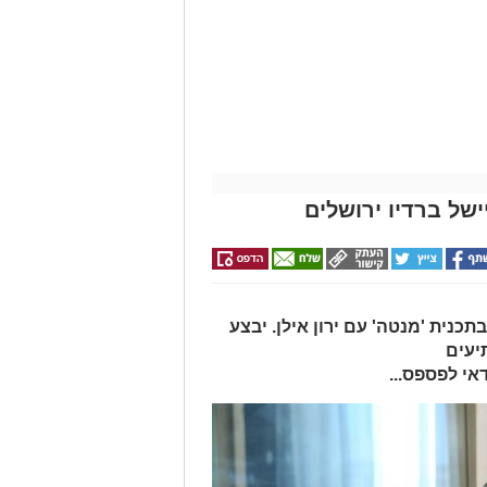
של ברדיו ירושלים
תכנית 'מנטה' עם ירון אילן. יבצע
יעים