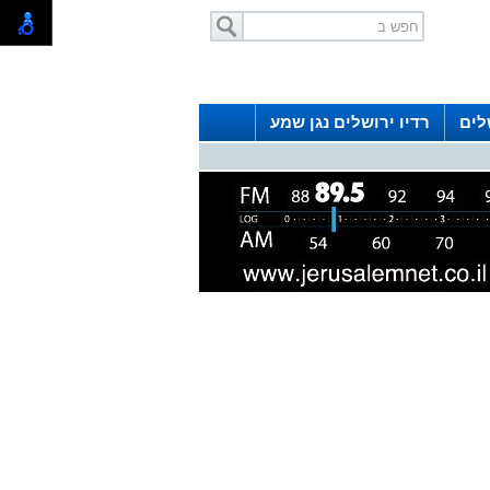
לים
רדיו ירושלים נגן שמע