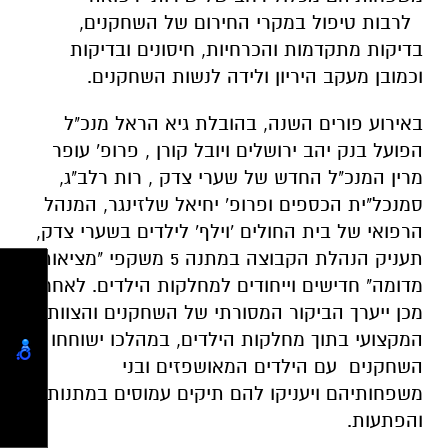
לרבות טיפול במקרי החירום של השחקנים,
בדיקות מתקדמות והכרחיות, חיסונים ובדיקות
וכמובן מעקב היריון ולידה לנשות השחקנים.
באירוע פורים השנה, בהובלת גיא הראל מנכ"ל
הפועל בנק יהב ירושלים ויובל קורן , פרופ' עופר
מרין המנכ"ל החדש של שערי צדק , רות רלב"ג,
סמנכל"ית הכספים ופרופ' יחיאל שלזינגר, המנהל
הרפואי של בית החולים 'וילף' לילדים בשערי צדק,
תעניק הנהלת הקבוצה במתנה 5 משקפי "מציאות
מדומה" חדישים וייחודים למחלקות הילדים. לאחר
מכן ייערך הביקור המסורתי של השחקנים והצוות
המקצועי בתוך מחלקות הילדים, במהלכו ישוחחו
השחקנים עם הילדים המאושפזים ובני
משפחותיהם ויעניקו להם תיקים עמוסים במתנות
והפתעות.