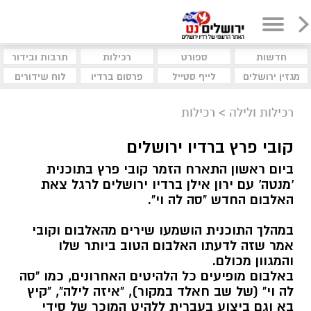
חדשות
ספורט
רכילות
תרבות ובידור
מגזין ירושלים
לייף סטייל
פרסום ברדיו
לוח שידורים
רכילות ולילה
>
רכילות
קובי פרץ ברדיו ירושלים
ביום ראשון התארח הזמר קובי פרץ בתוכנית
'מנטה' עם ירון אילן ברדיו ירושלים לרגל צאת
האלבום החדש "סה לה וי".
במהלך התוכנית הושמעו שירים מהאלבום וקובי
אמר שזה לדעתו האלבום הטוב ביותר שלו
והמגוון מכולם.
באלבום מופיעים כל הלהיטים האחרונים, כמו "סה
לה וי" (של שב חאלד במקור), "איזה לילה", "קיץ
בא וגם ביצוע בעברית ללהיט המוכר של סידי