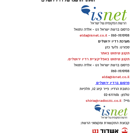
פרסום ברשת ישראל נט - אלדה נתנאל
elda@isnet.co.il
050-7870908 -
מערכת רדיו ירושלים
ספורט: גלעד כהן
תקנון שימוש באתר
תקנון שימוש באפליקציית רדיו ירושלים.
פרסום ברשת ישראל נט - אלדה נתנאל
050-7870908
elda@isnet.co.il
פרסום ברדיו ירושלים
כתובת הרדיו: פייר קינג 32, תלפיות
טלפון: 02-5777101
shirie@radio101.co.il
מייל:
קבוצת התקשורת ומקומוני הרשת: