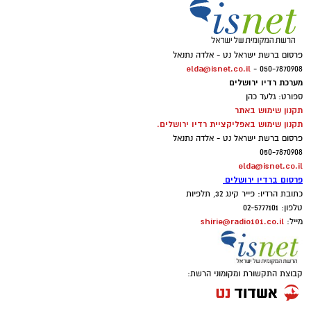
פרסום ברשת ישראל נט - אלדה נתנאל
elda@isnet.co.il
050-7870908 -
מערכת רדיו ירושלים
ספורט: גלעד כהן
תקנון שימוש באתר
תקנון שימוש באפליקציית רדיו ירושלים.
פרסום ברשת ישראל נט - אלדה נתנאל
050-7870908
elda@isnet.co.il
פרסום ברדיו ירושלים
כתובת הרדיו: פייר קינג 32, תלפיות
טלפון: 02-5777101
shirie@radio101.co.il
מייל:
קבוצת התקשורת ומקומוני הרשת: