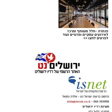
פנתרה -חלל משותף ומרכז
לאירועים עסקיים ופרטיים ועוד
לפרטים לחצו >>
פרסום ברשת ישראל נט - אלדה נתנאל
elda@isnet.co.il
050-7870908 -
מערכת רדיו ירושלים
ספורט: גלעד כהן