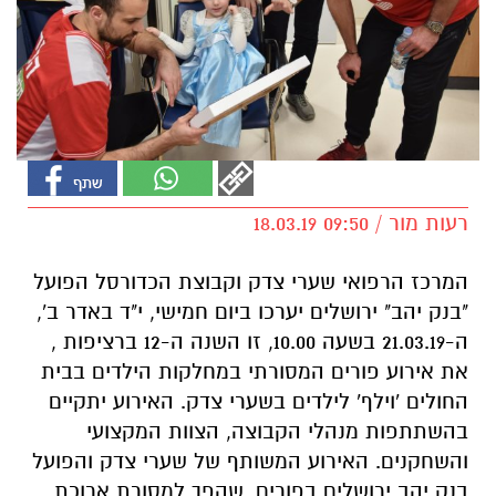
רעות מור / 09:50 18.03.19
המרכז הרפואי שערי צדק וקבוצת הכדורסל הפועל
"בנק יהב" ירושלים יערכו ביום חמישי, י"ד באדר ב',
ה-21.03.19 בשעה 10.00, זו השנה ה-12 ברציפות ,
את אירוע פורים המסורתי במחלקות הילדים בבית
החולים 'וילף' לילדים בשערי צדק. האירוע יתקיים
בהשתתפות מנהלי הקבוצה, הצוות המקצועי
והשחקנים. האירוע המשותף של שערי צדק והפועל
בנק יהב ירושלים בפורים, שהפך למסורת ארוכת