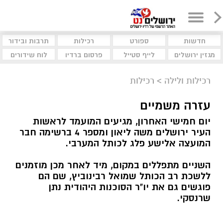
חדשות
ספורט
רכילות
תרבות ובידור
מגזין ירושלים
לייף סטייל
פרסום ברדיו
לוח שידורים
רכילות ולילה
>
רכילות
עזרה משמיים
יום חמישי האחרון, מגיעים המועמד לראשות
העיר ירושלים משה ליאון ומספר 4 ברשימה חבר
המועצה אלישע פלג לכותל המערבי.
השניים מתפללים במקום, מיד לאחר מכן מוזמנים
ללשכת רב הכותל שמואל רבינוביץ, שם הם
פוגשים גם את יו"ר הסוכנות היהודית נתן
שרנסקי.