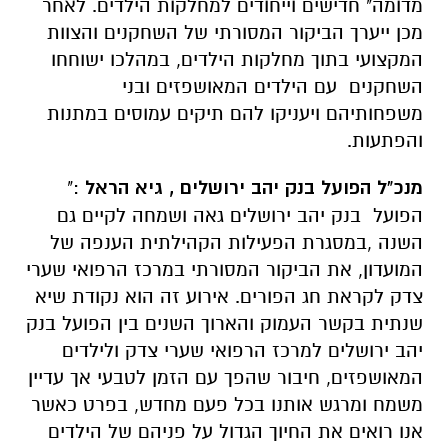
מדומה" חדישים וייחודים למחלקות הילדים. לאחר
מכן ייערך הביקור המסורתי של השחקנים והצוות
המקצועי בתוך מחלקות הילדים, במהלכו ישוחחו
השחקנים עם הילדים המאושפזים ובני
משפחותיהם ויעניקו להם תיקים עמוסים במתנות
והפתעות.
מנכ"ל הפועל בנק יהב ירושלים , גיא הראל
:"
הפועל בנק יהב ירושלים גאה ושמחה לקיים גם
השנה ,במסגרת הפעילות הקהילתית הענפה של
המועדון, את הביקור המסורתי במרכז הרפואי שערי
צדק לקראת חג הפורים. אירוע זה הוא נקודת שיא
שנתית בקשר העמוק והארוך השנים בין הפועל בנק
יהב ירושלים למרכז הרפואי שערי צדק ולילדים
המאושפזים, חיבור שהפך עם הזמן לטבעי אך עדיין
משמח ומרגש אותנו בכל פעם מחדש, בפרט כאשר
אנו רואים את החיוך הגדול על פניהם של הילדים