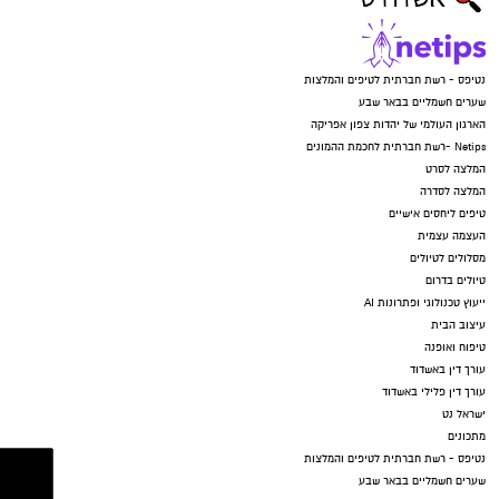
נטיפס - רשת חברתית לטיפים והמלצות
שערים חשמליים בבאר שבע
הארגון העולמי של יהדות צפון אפריקה
Netips -רשת חברתית לחכמת ההמונים
המלצה לסרט
המלצה לסדרה
טיפים ליחסים אישיים
העצמה עצמית
מסלולים לטיולים
טיולים בדרום
ייעוץ טכנולוגי ופתרונות AI
עיצוב הבית
טיפוח ואופנה
עורך דין באשדוד
עורך דין פלילי באשדוד
ישראל נט
מתכונים
נטיפס - רשת חברתית לטיפים והמלצות
שערים חשמליים בבאר שבע