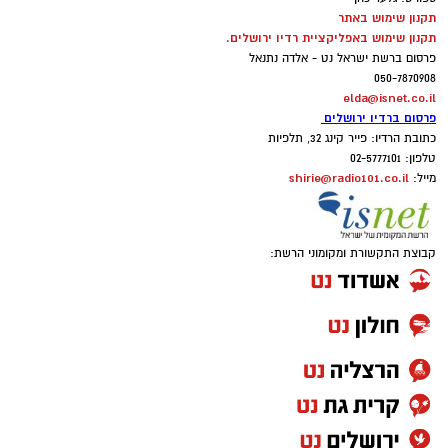
תקנון שימוש באתר
תקנון שימוש באפליקציית רדיו ירושלים.
פרסום ברשת ישראל נט - אלדה נתנאל
050-7870908
elda@isnet.co.il
פרסום ברדיו ירושלים
כתובת הרדיו: פייר קינג 32, תלפיות
טלפון: 02-5777101
shirie@radio101.co.il
מייל:
קבוצת התקשורת ומקומוני הרשת: