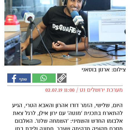
צילום: ארנון בוסאני
מערכת ירושלים נט / 11:00 02.07.19
היום, שלישי, הזמר דודו אהרון והאבא הטרי, הגיע
להתארח בתכנית 'מנטה' עם ירון אילן, לרגל צאת
אלבומו החדש והשמיני: 'השמחה שלנו'. האלבום
מסכם תקופה מדהימה שעבר, חתונה ולידת בתו.