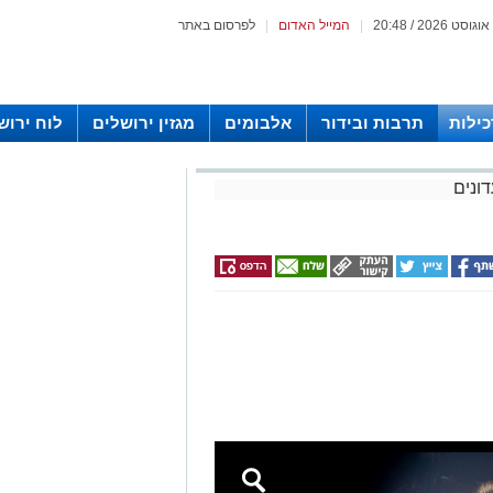
|
המייל האדום
|
לפרסום באתר
כילות
תרבות ובידור
אלבומים
מגזין ירושלים
לוח ירוש
 רדיו ירושלים
דונים