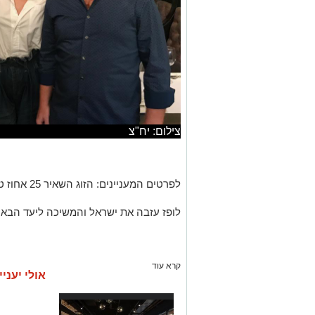
צילום: יח"צ
לפרטים המעניינים: הזוג השאיר 25 אחוז טיפ - פינקו מכל הלב.
לופז עזבה את ישראל והמשיכה ליעד הבא 
קרא עוד
אולי יעניי