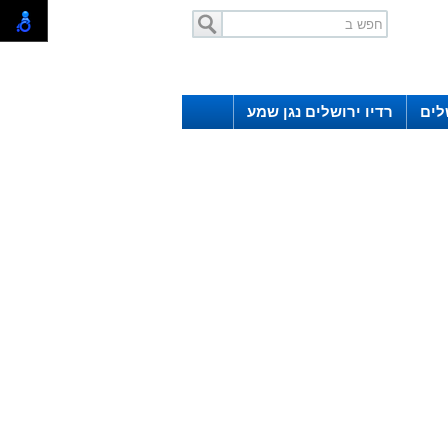
לים
רדיו ירושלים נגן שמע