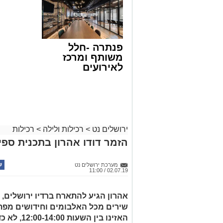
פנתרה -חלל
משותף ומרכז
לאירועים
עסקיים ופרטיים
ועוד לפרטים
לחצו >>
ירושלים נט
>
רכילות ולילה
>
רכילות
הזמר דודו אהרון בתכנית ספיי
מערכת ירושלים נט
02.07.19 / 11:00
אהרון הגיע להתארח ברדיו ירושלים, ב
שירים מכל האלבומים וחידושים מפת
האזינו בין השעות 12:00-14:00, לא כדאי לפספס...