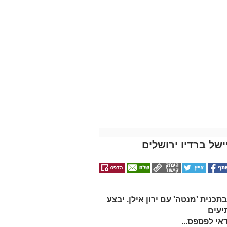
של ברדיו ירושלים
תכנית 'מנטה' עם ירון אילן. יבצע
יעים