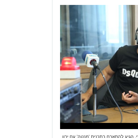
י, הגיע להתארח בתכנית 'מנטה' עם ירון