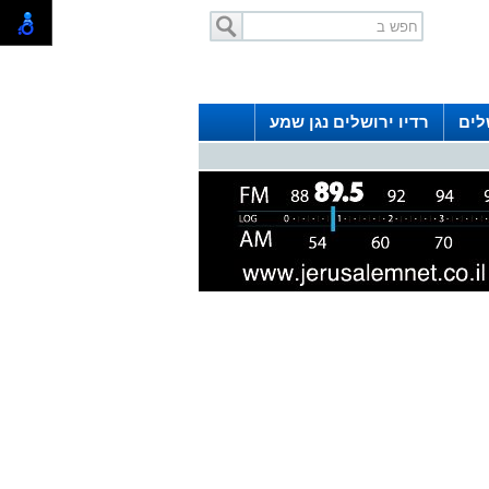
לים
רדיו ירושלים נגן שמע