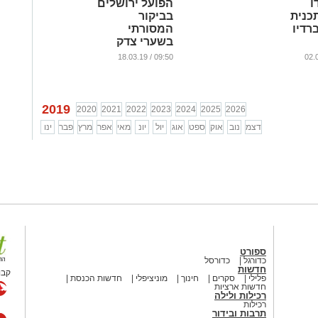
ו
הפועל ירושלים
כנית
בביקור
רדיו
המסורתי
בשערי צדק
...
09:50 / 18.03.19
2019
2020
2021
2022
2023
2024
2025
2026
דצמ
נוב
אוק
ספט
אוג
יול
יונ
מאי
אפר
מרץ
פבר
ינו
ספורט
כדורגל
כדורסל
חדשות
קבו
פלילי
סקרים
חינוך
מוניציפלי
חדשות הכנסת
חדשות ארציות
רכילות ולילה
רכילות
תרבות ובידור