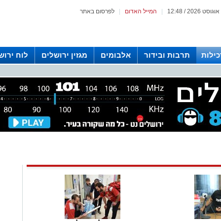
|
המייל האדום
|
לפרסום באתר
כילות
תרבות ובידור
אלבומים
מגזין ירושלים
לוח ירוש
 רדיו ירושלים