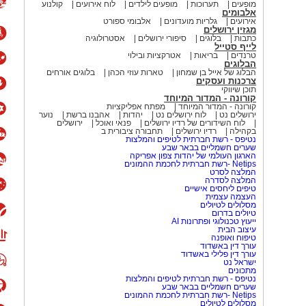
מופעים
תערוכות
מופעים לילדים
לוח אירועים
קולנוע
אלבומים
אירועים
גלריות מועדונים
אלבומי ספורט
מגזין ירושלים
כתבות
בלוגים
סיפורי ירושלים
אסטרולוגיה
לייף סטייל
טרנדים
בריאות
אטרקציות ובילוי
הבלוגים
הבלוג של אייל בן שמחון
טארות עוזי הכהן
בלוגים אורחים
צרכנות ועסקים
תוכן שיווקי
קורונה - המדור המיוחד
קורונה - המדור המיוחד
מפתח אפליקציות
ירושלים נט
לוח ירושלים נט
יהדות
אהבנו ברשת
נוער
לוח השידורים של רדיו ירושלים
פנאי ואוכל
ירושלים
בקהילה
רדיו ירושלים
תחבורה ציבורית ב
נטיפס - רשת חברתית לטיפים והמלצות
שערים חשמליים בבאר שבע
הארגון העולמי של יהדות צפון אפריקה
Netips -רשת חברתית לחכמת ההמונים
המלצה לסרט
המלצה לסדרה
טיפים ליחסים אישיים
העצמה עצמית
מסלולים לטיולים
טיולים בדרום
ייעוץ טכנולוגי ופתרונות AI
עיצוב הבית
טיפוח ואופנה
עורך דין באשדוד
עורך דין פלילי באשדוד
ישראל נט
מתכונים
נטיפס - רשת חברתית לטיפים והמלצות
שערים חשמליים בבאר שבע
Netips -רשת חברתית לחכמת ההמונים
מסלולים לטיולים