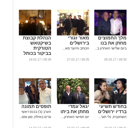
למשק וכלכלה
של השלטון
המקומי
...
מלך החמוצים
מאור זגורי
הנהלת קבוצת
מחתן את בנו
בירושלים
בשיקטאש
הטורקית
ביום שלישי האחרון ב...
הכותב והיוצר מא...
בביקור בכותל
המערבי
08:38 / 19.02.17
08:35 / 27.02.17
09:30 / 05.03.17
...
בחודש תשיעי
יגאל עמדי
תופסים תמונה
ברדיו ירושלים
מחתן את ביתו
הערב (ג') בכנס ראשי
השחקנית, נלי תגר...
יום חמישי האחרון,...
ערים באילת, סגן וממ...