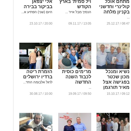
מתחם אוכל
ויל סמית' בארץ
אלי יצפאן
קולינרי וחדשני
הקודש
בביקור בבירה
בקניון מלחה
הנסיך מבל אייר ...
היום (שני) הפתיע א...
...
20:00 / 23.10.17
13:05 / 09.11.17
08:47 / 25.12.17
נשיא ומנכל
מרימים כוסית
הזמרת ריטה
מכון שכטר
לכבוד השנה
ברדיו ירושלים
בפגישה אצל
החדשה
לרגל אלבומה החד...
מאיר תורגמן
...
...
10:00 / 30.08.17
09:50 / 19.09.17
09:12 / 15.10.17