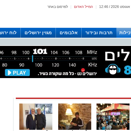
|
המייל האדום
|
לפרסום באתר
כילות
תרבות ובידור
אלבומים
מגזין ירושלים
לוח ירוש
 רדיו ירושלים