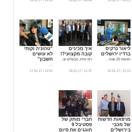
18:20 / 14.02.17
08:48 / 16.02.17
08:21 / 19.02.17
ליאור נרקיס
איך מכינים
"טהוניה וקותי
ברדיו ירושלים
קובה מקצועי?!
לא עושים
חשבון"
חגיגות 20 שנה ...
רמי גזית, הבעלים ש...
...
13:51 / 17.01.17
11:37 / 18.01.17
12:13 / 31.01.17
מרפאות חדשות
חברי מותק של
של מכבי
פסטיבל 9
בירושלים
חוגגים את סיום