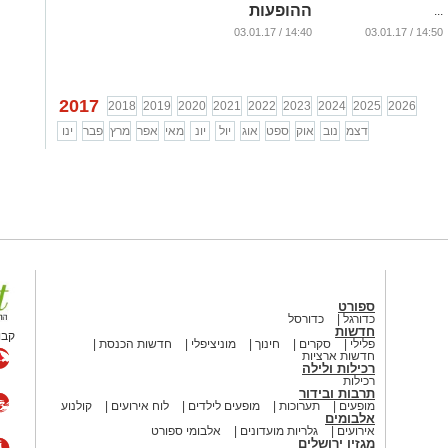
ההופעות
...
במסעדה
14:40 / 03.01.17
14:50 / 03.01.17
בירושלים
...
2017
2018
2019
2020
2021
2022
2023
2024
2025
2026
דצמ
נוב
אוק
ספט
אוג
יול
יונ
מאי
אפר
מרץ
פבר
ינו
ספורט
כדורגל
כדורסל
חדשות
קבו
פלילי
סקרים
חינוך
מוניציפלי
חדשות הכנסת
חדשות ארציות
רכילות ולילה
רכילות
תרבות ובידור
מופעים
תערוכות
מופעים לילדים
לוח אירועים
קולנוע
אלבומים
אירועים
גלריות מועדונים
אלבומי ספורט
מגזין ירושלים