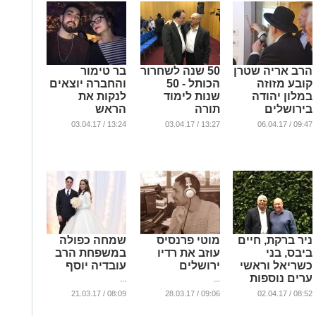
הרב אריה שטרן
50 שנה לשחרור
בר טימור
קובע מזוזה
הכותל - 50
והחברה יוצאים
במלון יהודה
שנות לימוד
לנקות את
בירושלים
תורה
הראש
...
...
...
13:24 / 03.04.17
13:27 / 03.04.17
09:47 / 06.04.17
ניר ברקת, חיים
מוטי פרנסיס
שמחה כפולה
ביבס, בני
עוזב את רדיו
במשפחת הרב
כשריאל וראשי
ירושלים
עובדיה יוסף
ערים נוספות
...
...
בהרמת הכוסית
08:09 / 21.03.17
09:06 / 28.03.17
08:52 / 02.04.17
של החברה