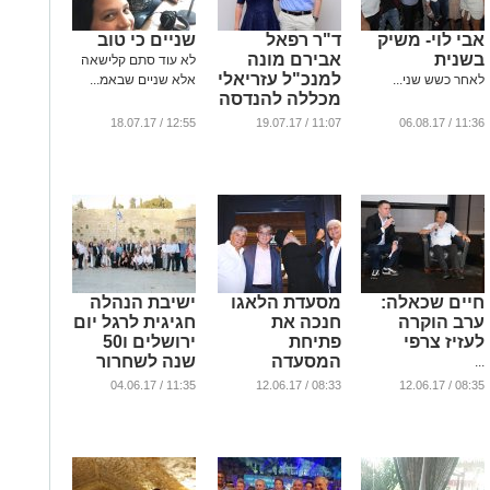
אבי לוי- משיק
ד"ר רפאל
שניים כי טוב
בשנית
אבירם מונה
לא עוד סתם קלישאה
למנכ"ל עזריאלי
לאחר כשש שני...
אלא שניים שבאמ...
מכללה להנדסה
...
12:55 / 18.07.17
11:07 / 19.07.17
11:36 / 06.08.17
חיים שכאלה:
מסעדת הלאגו
ישיבת הנהלה
ערב הוקרה
חנכה את
חגיגית לרגל יום
לעזיז צרפי
פתיחת
ירושלים ו50
המסעדה
שנה לשחרור
...
ירושלים
...
11:35 / 04.06.17
08:33 / 12.06.17
08:35 / 12.06.17
...