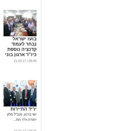
בועז ישראל
נבחר לעמוד
קדנציה נוספת
כיו"ר ארגון בוני
ירושלים
08:06 / 21.03.17
והסביבה
...
יריד התיירות
ישי ברנע, מנכ"ל מלון
יהודה ויו"ר הת...