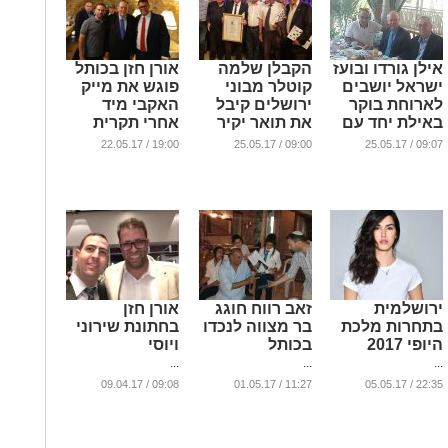
אילן גורדו ובועז
הקבלן שלמה
אורן חזן בכותל
ישראל יושבים
קוטלר מבוני
פוגש את מייק
לארוחת בוקר
ירושלים קיבל
האקבי מיד
באילת יחד עם
את תואר יקיר
אחרי תקרית
השר גלנט
ירושלים
הסלפי
19:00 / 22.05.17
09:00 / 25.05.17
09:07 / 25.05.17
...
...
...
ירושלמית
זאב רווח חוגג
אורן חזן
בתחרות מלכת
בר מצווה לנכדו
בחתונת שירוני
היופי 2017
בכותל
ויוסי
...
...
...
09:08 / 09.04.17
11:27 / 01.05.17
22:35 / 05.05.17