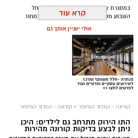
במסגרת שבוע הפיזיותרפיה העולמי
ש
חל
קרא עוד
השבוע
מקיימת
קופת חולים מאוחדת במחוז
ירושלים
מגוון רחב של הרצאות, סדנאות ופעילויות
אולי יעניין אותך גם
בת
ח
ום הפיזיותרפיה עבור לקוחות הקופה
וה
עובדים ברחבי מחוז ירושלים
, ללא תשלום
.
פנתרה -חלל משותף ומרכז
לאירועים עסקיים ופרטיים ועוד
לפרטים לחצו >>
קורונה - המדור המיוחד
>
קורונה - המדור המיוחד
התו הירוק מתרחב גם לילדים: היכן
ניתן לבצע בדיקות קורונה מהירות