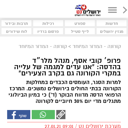
חדשות
ספורט
רכילות
תרבות ובידור
מגזין ירושלים
לייף סטייל
פרסום ברדיו
לוח שידורים
קורונה - המדור המיוחד
>
קורונה - המדור המיוחד
פרופ׳ קובי אסף, מנהל מלר״ד
בהדסה: "אנו עדים למגמה של עלייה
במקרי הקורונה גם בקרב הצעירים"
למרות הסגר, העומסים הכבדים במחלקות
הקורונה בבתי החולים בירושלים נמשכים. המרכז
הרפואי הדסה מדווח הבוקר (ד') כי במיון הביולוגי
מתגלים מדי יום 30% חיוביים לקורונה
מערכת ירושלים נט / 09:01 27.01.21