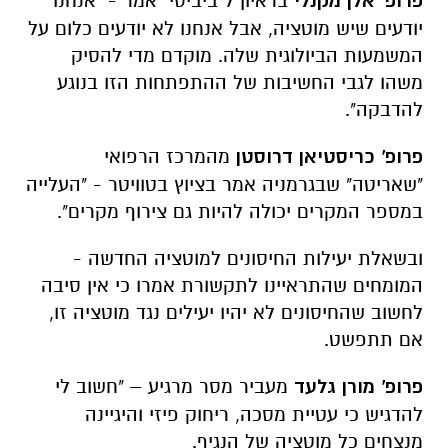
פרופ' אלן מקנלי
בראיון ל"ביביסי" אמר - "אנחנו
יודעים שיש מוטציה, אבל אנחנו לא יודעים כלום על
המשמעות הביולוגית שלה. מוקדם מדי להסיק
משהו לגבי החשיבות של ההתפתחות הזו בנוגע
להדבקה".
פרופ' כריסטיאן דרוסטן
מהמרכז הרפואי
"שאריטה" שבגרמניה אמר בציוץ בטוויטר - "העלייה
במספר המקרים יכולה להיות גם צירוף מקרים".
ובשאלת יעילות החיסונים למוטציה החדשה -
המומחים שהתראיינו לתקשורת אמרו כי אין סיבה
לחשוב שהחיסונים לא יהיו יעילים נגד מוטציה זו,
אם תתפשט.
פרופ' מורן גלעד
מעביר מסר מרגיע – "חשוב לי
להדגיש כי עטיית מסכה, ריחוק פיזי והיגיינה
מנצחים כל מוטציה של הנגיף.