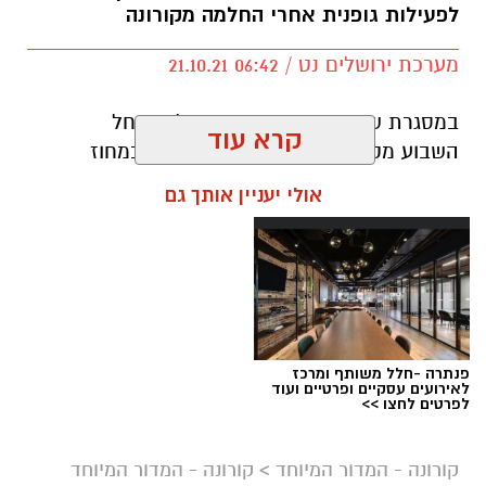
לפעילות גופנית אחרי החלמה מקורונה
מערכת ירושלים נט / 06:42 21.10.21
במסגרת שבוע הפיזיותרפיה העולמי
ש
חל
קרא עוד
השבוע
מקיימת
קופת חולים מאוחדת במחוז
ירושלים
מגוון רחב של הרצאות, סדנאות ופעילויות
אולי יעניין אותך גם
בת
ח
ום הפיזיותרפיה עבור לקוחות הקופה
וה
עובדים ברחבי מחוז ירושלים
, ללא תשלום
.
פנתרה -חלל משותף ומרכז
לאירועים עסקיים ופרטיים ועוד
לפרטים לחצו >>
קורונה - המדור המיוחד
>
קורונה - המדור המיוחד