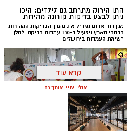
התו הירוק מתרחב גם לילדים: היכן
ניתן לבצע בדיקות קורונה מהירות
מגן דוד אדום מגדיל את מערך הבדיקות המהירות
ברחבי הארץ ויפעיל כ-150 עמדות בדיקה. להלן
פיזיותרפיה מאוחדת בירושלים- קרדיט צילום:
רשימת העמדות בירושלים
צביקה גלבוע
שבוע הפיזיותרפיה העולמי, ע
ו
מד השנה בסימן
קרא עוד
LONG COVID
, ההשפעות לטווח הארוך שמלוות את
מי שחלה והחלים מקורונה.
ארגון הפיזיותרפיה
אולי יעניין אותך גם
הישראלי בחר לקדם 2 נושאים עיקריים: שיפור
היכולות הגופניות, הנשימה והתפקוד למחלימים
מקורונה וחזרה לפעילות גופנית הדרגתית
למחלימים.
"אחד התסמינים הכי בולטים של פוסט-קורונה הוא