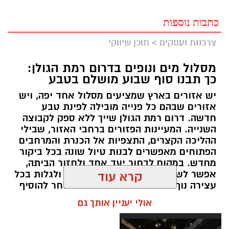
כתבות נוספות
צרכנות ועסקים
>
תוכן שיווקי
מסלול מים ונופים בדרום רמת הגולן:
כך תבנו סוף שבוע מושלם בטבע
יש אזורים בארץ שמציעים מסלול אחד יפה, ויש
אזורים שבהם כל פנייה מובילה לפינת טבע
חדשה. דרום רמת הגולן שייך ללא ספק לקבוצה
השנייה. המעיינות הפזורים ברחבי האזור, שבילי
ההליכה הקצרים, התצפיות אל הכנרת והמרחבים
הפתוחים מאפשרים לבנות טיול שונה בכל ביקור
מחדש. במקום לבחור יעד אחד ולחזור הביתה,
אפשר לשלב מספר אתרים באותו יום ולגלות בכל
קרא עוד
עצירה נוף אחר ואווירה שונה. מי שבוחר להוסיף
לינה ברמת הגולן יכול ליהנות מהאזור בלי למהר,
אולי יעניין אותך גם
לצאת מוקדם למסלולים ולחוות את הטבע גם
בשעות שבהן רוב המטיילים כבר עזבו.