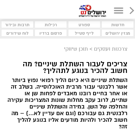
חדשות
ספורט
רכילות
תרבות ובידור
מגזין ירושלים
לייף סטייל
פרסום ברדיו
לוח שידורים
צרכנות ועסקים
>
תוכן שיווקי
צריכים לעבור השתלת שיניים? מה
חשוב להכיר בנוגע לתהליך?
השתלת שיניים היא כיום הליך רפואי נפוץ ביותר
אשר רלבנטי עבור מרבית האוכלוסייה. בשלב זה
או אחר בחיים רובנו מאבדים לפחות שן או
שתיים, לרוב עקב מחלות שונות המצריכות עקירה
והחלפה של השן. במידה והשתלת שיניים
רלבנטית גם עבורכם (וגם אם עדיין לא...) – מה
חשוב להכיר ולהיות מודעים אליו בנוגע להליך
זה?