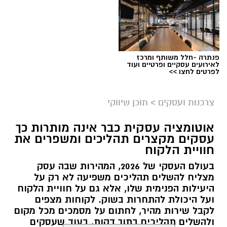
תוכן שיווקי / 16:48 05.08.26
תגים:
בשיתף קשת יהונתן
פנתרה -חלל משותף ומרכז
עין ידידיה – פינה שקטה למי שמחפש להתרחק
לאירועים עסקיים ופרטיים ועוד
לפרטים לחצו >>
מההמונים
עין ידידיה הוא אחד המעיינות שמצליחים לשמור על
צרכנות ועסקים
>
תוכן שיווקי
תחושת טבע אמיתית. לא מדובר באתר גדול או
אוטומציה עסקית כבר אינה מותרות כך
עמוס במתקנים, אלא במקום שמזמין לעצור, לנשום
עסקים מקצרים תהליכים ומשפרים את
ולהתחבר לנוף. המעיין מתאים במיוחד למי שמעדיף
חוויית הלקוח
מקומות פחות מוכרים, שבהם אפשר ליהנות
בעולם העסקי של 2026, המהירות שבה עסק
מהשקט, לקרוא ספר או פשוט לטבול במים
מצליח להשלים תהליכים משפיעה לא רק על
הקרירים. משפחות שמגיעות עם ילדים קטנים
היעילות הפנימית שלו, אלא גם על חוויית הלקוח
יכולות לשלב את הביקור כחלק מיום טיול רחב
ועל היכולת להתחרות בשוק. לקוחות מצפים
לקבל שירות מהיר, לחתום על מסמכים מכל מקום
יותר, ואילו זוגות רבים בוחרים לפתוח כאן את היום
ולהשלים תהליכים בתוך דקות, בעוד שעסקים
לפני שממשיכים לאתרים נוספים באזור. זהו מקום