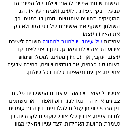
בגישות שונות אפשר לראות שילוב של מפיות מבד
טבעי, חבקי מפיות קלועים, ואביזרי עץ או זהב -
המעניקים תחושת אותנטיות וסגנון בו-זמנית. כך,
השולחן משקף את אישיותם של בני הזוג ולא רק
את האירוע עצמו
.
אחידות
של עיצוב שולחנות לחתונה
חשובה ליצירת
אירוע הנראה שלם ומאורגן. ניתן ורצוי ליצור קו
עיצובי עקבי, אך עם גיוון מסוים. למשל: שימוש
באותו סוג פרחים, אך בגבהים שונים; בחירת צבעים
אחידים, אך עם וריאציות קלות בכל שולחן
.
אפשר למצוא השראה בעיצובים המשלבים פלטת
צבעים אחידה - כמו לבן, ירוק ואפור - אך משתנים
בין מרכזי שולחן עגולים למלבניים, בין נרות עומדים
לנרות צפים, או בין כלי אוכל שקופים לקרמיים. כך
נשמרת תחושת האחידות, לצד עניין ויזואלי מגוון
.