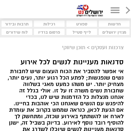
חדשות
ספורט
רכילות
תרבות ובידור
מגזין ירושלים
לייף סטייל
פרסום ברדיו
לוח שידורים
צרכנות ועסקים
>
תוכן שיווקי
סדנאות מעניינות לנשים לכל אירוע
אי אפשר להסביר את הכוח העצום שיש לחבורת
נשים שנפגשות; לפתע הכל רגוע יותר, נעים יותר,
מצחיק יותר. יש משהו כמעט מאגי בשלווה
שחבורת נשים משרה זו על זו. אולי בגלל זה
אנחנו מנצלות כל הזדמנות שיש לנו, בכדי
להיפגש עם הנשים שאנחנו הכי אוהבות בחיינו.
אם הגעת לכאן, כנראה שממש בקרוב את עומדת
לארח או להשתתף באירוע שכזה, ומתחשק לך
להוסיף רובד נוסף לאירוע. בדיוק בשביל זה, ישנן
סדנאות מעניינות לנשים שיוכלו לשדרג את