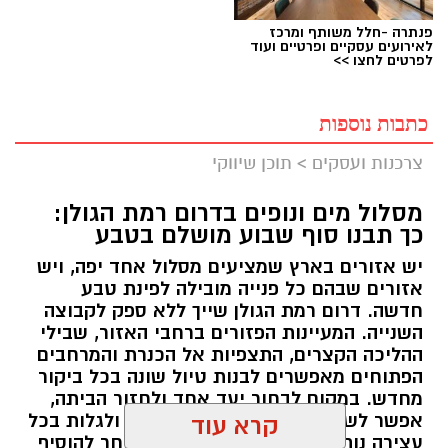
פנתרה -חלל משותף ומרכז
לאירועים עסקיים ופרטיים ועוד
לפרטים לחצו >>
כתבות נוספות
צרכנות ועסקים
>
תוכן שיווקי
מסלול מים ונופים בדרום רמת הגולן:
כך תבנו סוף שבוע מושלם בטבע
יש אזורים בארץ שמציעים מסלול אחד יפה, ויש
אזורים שבהם כל פנייה מובילה לפינת טבע
חדשה. דרום רמת הגולן שייך ללא ספק לקבוצה
השנייה. המעיינות הפזורים ברחבי האזור, שבילי
ההליכה הקצרים, התצפיות אל הכנרת והמרחבים
הפתוחים מאפשרים לבנות טיול שונה בכל ביקור
מחדש. במקום לבחור יעד אחד ולחזור הביתה,
אפשר לשלב מספר אתרים באותו יום ולגלות בכל
קרא עוד
עצירה נוף אחר ואווירה שונה. מי שבוחר להוסיף