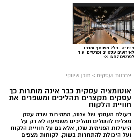
בשעות שבהן רוב המטיילים כבר עזבו.
תוכן שיווקי / 16:48 05.08.26
תגים:
בשיתף קשת יהונתן
פנתרה -חלל משותף ומרכז
עין ידידיה – פינה שקטה למי שמחפש להתרחק
לאירועים עסקיים ופרטיים ועוד
לפרטים לחצו >>
מההמונים
עין ידידיה הוא אחד המעיינות שמצליחים לשמור על
צרכנות ועסקים
>
תוכן שיווקי
תחושת טבע אמיתית. לא מדובר באתר גדול או
אוטומציה עסקית כבר אינה מותרות כך
עמוס במתקנים, אלא במקום שמזמין לעצור, לנשום
עסקים מקצרים תהליכים ומשפרים את
ולהתחבר לנוף. המעיין מתאים במיוחד למי שמעדיף
חוויית הלקוח
מקומות פחות מוכרים, שבהם אפשר ליהנות
בעולם העסקי של 2026, המהירות שבה עסק
מהשקט, לקרוא ספר או פשוט לטבול במים
מצליח להשלים תהליכים משפיעה לא רק על
הקרירים. משפחות שמגיעות עם ילדים קטנים
היעילות הפנימית שלו, אלא גם על חוויית הלקוח
יכולות לשלב את הביקור כחלק מיום טיול רחב
ועל היכולת להתחרות בשוק. לקוחות מצפים