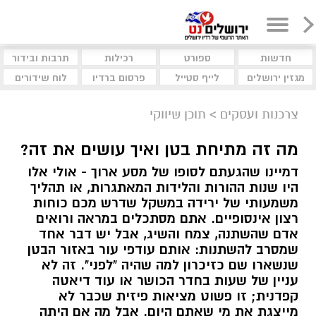
חדשות
ספורט
רכילות
תרבות ובידור
מגזין ירושלים
לייף סטייל
פרסום ברדיו
לוח שידורים
צרכנות ועסקים
>
תוכן שיווקי
מה זה מתיחת בטן ואיך עושים את זה?
דמיינו שהגעתם לסופו של מסע ארוך - אולי אלו
היו שנות ההורות והלידות המאתגרות, או תהליך
משמעותי של ירידה במשקל שדרש מכם כוחות
רצון אינסופיים. אתם מסתכלים במראה ורואים
אדם שהשתנה, צמח והשיג, אבל יש דבר אחד
שמסרב להשתנות: אותם עודפי עור באזור הבטן
שנשארו שם כזיכרון למה שהיה "לפני". זה לא
עניין של שעות בחדר הכושר או עוד דיאטה
קפדנית; זו פשוט מציאות פיזית שכבר לא
מייצגת את מי שאתם היום. אבל מה אם היתה