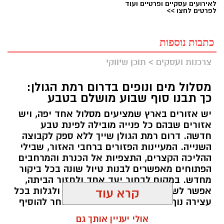
לאירועים עסקיים ופרטיים ועוד
לפרטים לחצו >>
כתבות נוספות
צרכנות ועסקים
>
תוכן שיווקי
מסלול מים ונופים בדרום רמת הגולן:
כך תבנו סוף שבוע מושלם בטבע
יש אזורים בארץ שמציעים מסלול אחד יפה, ויש
אזורים שבהם כל פנייה מובילה לפינת טבע
חדשה. דרום רמת הגולן שייך ללא ספק לקבוצה
השנייה. המעיינות הפזורים ברחבי האזור, שבילי
ההליכה הקצרים, התצפיות אל הכנרת והמרחבים
הפתוחים מאפשרים לבנות טיול שונה בכל ביקור
מחדש. במקום לבחור יעד אחד ולחזור הביתה,
אפשר לשלב מספר אתרים באותו יום ולגלות בכל
קרא עוד
עצירה נוף אחר ואווירה שונה. מי שבוחר להוסיף
לינה ברמת הגולן יכול ליהנות מהאזור בלי למהר,
אולי יעניין אותך גם
לצאת מוקדם למסלולים ולחוות את הטבע גם