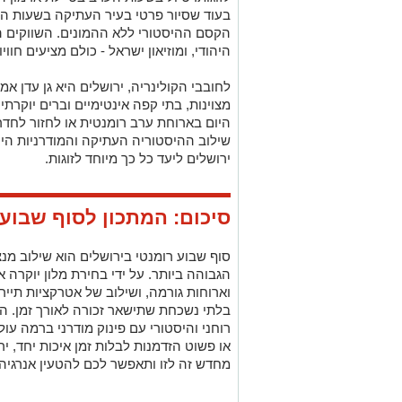
בעוד שסיור פרטי בעיר העתיקה בשעות ה
הקסם ההיסטורי ללא ההמונים. השווקים הס
היהודי, ומוזיאון ישראל - כולם מציעים חו
לחובבי הקולינריה, ירושלים היא גן עדן 
מצוינות, בתי קפה אינטימיים וברים יוקרתי
היום בארוחת ערב רומנטית או לחזור לחד
שילוב ההיסטוריה העתיקה והמודרניות הי
ירושלים ליעד כל כך מיוחד לזוגות.
סיכום: המתכון לסוף שבוע
סוף שבוע רומנטי בירושלים הוא שילוב מנ
הגבוהה ביותר. על ידי בחירת מלון יוקרה אי
וארוחות גורמה, ושילוב של אטרקציות תייר
בלתי נשכחת שתישאר זכורה לאורך זמן. הע
רוחני והיסטורי עם פינוק מודרני ברמה עול
או פשוט הזדמנות לבלות זמן איכות יחד, 
מחדש זה לזו ותאפשר לכם להטעין אנרגיה