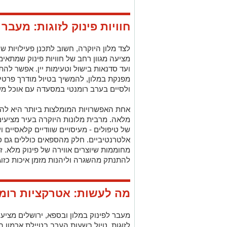
חוויות פינוק לזוגות: מעבר 
לצד מלון היוקרה, חשוב לתכנן פעילויות שי
מציעה מגוון רחב של חוויות פינוק שמתאימו
ועד סדנאות בישול וטעימות יין. אפשר לה
מפנקת במלון, להמשיך בטיול מודרך פרטי
ולסיים בערב רומנטי במסעדה עם אוכל מש
אחת האפשרויות המומלצות ביותר היא להק
מלאה. מרבית מלונות היוקרה בעיר מציעי
של טיפולים - מעיסויים שוודיים קלאסיים ו
אלטרנטיביים. חלק מהספאים כוללים גם ס
מחוממות שיוצרים אווירה של פינוק מלא. ז
להתנתק מהשגרה וליהנות מזמן איכות כזוג
מה לעשות: אטרקציות רומנ
מעבר לפינוק במלון ובספא, ירושלים מציע
לזוגות. טיול בשעות הערב בטיילת ארמון ה