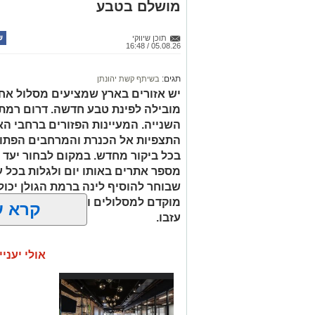
מושלם בטבע
תוכן שיווקי
05.08.26 / 16:48
תגים:
בשיתף קשת יהונתן
יש אזורים בארץ שמציעים מסלול אחד 
מובילה לפינת טבע חדשה. דרום רמת 
השנייה. המעיינות הפזורים ברחבי הא
התצפיות אל הכנרת והמרחבים הפתוח
בכל ביקור מחדש. במקום לבחור יעד 
מספר אתרים באותו יום ולגלות בכל עצ
שבוחר להוסיף לינה ברמת הגולן יכול
מוקדם למסלולים ולחוות את הטבע ג
קרא ע
עזבו.
אולי יעניי
עין ידידיה – פינה שקטה 
מההמונים