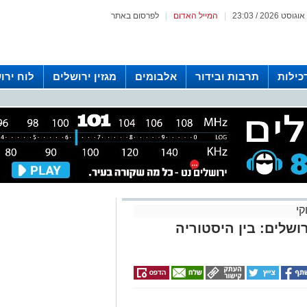
|
המייל האדום
|
לפרסום באתר
כילות
תרבות ובידור
אלבומים
מגזין ירושלים
לוח ירו
 רדיו ירושלים
קי
ושלים: בין היסטוריה