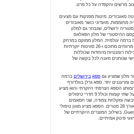
צוב מרשים והקפדה על כל פרט.
יטה מאובזרים, מיטות מפנקות עם מצעים
ייה מחוממות, מועדוני כושר מאובזרים
סטוריה ירושלים, שנבחר גם למלון
2025, משלב בין הקסם ההיסטורי של מלון הפאלאס
 יוקרה מודרנית ברמה עולמית. המלון ממוקם במרחק
הליכה מהעיר העתיקה, ומציע 226 חדרים מרווחים מתוכם ו-26 סוויטות יוקרתיות
ומות, ומציע חבילות רומנטיות מיוחדות שכוללות
אישי שנותנים מענה לכל בקשה של
ור מלון שמציע גם
ספא
בירושלים
ברמה
 ומרעננים יחד. ספא גרלן בוולדורף
מותג הספא הצרפתי היוקרתי והוא מציע
חוויית פינוק יוצאת דופן. המתחם משתרע על שתי קומות וכולל 9 חדרי טיפולים
ה יבשה ומקלחת צמודה, שני חמאמים
טורקיים מפוארים, ובריכת שחיה מקורה באורך 28 מטרים. הספא מציע מגוון טיפולי
גוף ופנים לפי הטכניקות הייחודיות של Guerlain, בשילוב המוצרים היוקרתיים של
עי פינוק אמיתיים.