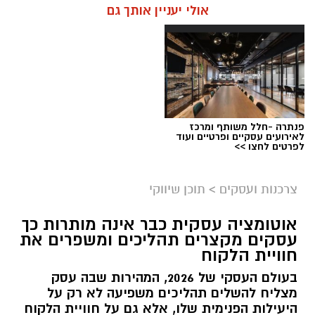
לינה ברמת הגולן יכול ליהנות מהאזור בלי למהר,
אולי יעניין אותך גם
לצאת מוקדם למסלולים ולחוות את הטבע גם
בשעות שבהן רוב המטיילים כבר עזבו.
תוכן שיווקי / 16:48 05.08.26
תגים:
בשיתף קשת יהונתן
פנתרה -חלל משותף ומרכז
עין ידידיה – פינה שקטה למי שמחפש להתרחק
לאירועים עסקיים ופרטיים ועוד
לפרטים לחצו >>
מההמונים
עין ידידיה הוא אחד המעיינות שמצליחים לשמור על
צרכנות ועסקים
>
תוכן שיווקי
תחושת טבע אמיתית. לא מדובר באתר גדול או
אוטומציה עסקית כבר אינה מותרות כך
עמוס במתקנים, אלא במקום שמזמין לעצור, לנשום
עסקים מקצרים תהליכים ומשפרים את
ולהתחבר לנוף. המעיין מתאים במיוחד למי שמעדיף
חוויית הלקוח
מקומות פחות מוכרים, שבהם אפשר ליהנות
בעולם העסקי של 2026, המהירות שבה עסק
מהשקט, לקרוא ספר או פשוט לטבול במים
מצליח להשלים תהליכים משפיעה לא רק על
הקרירים. משפחות שמגיעות עם ילדים קטנים
היעילות הפנימית שלו, אלא גם על חוויית הלקוח