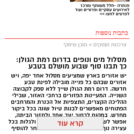
פנתרה -חלל משותף ומרכז
לאירועים עסקיים ופרטיים ועוד
לפרטים לחצו >>
כתבות נוספות
צרכנות ועסקים
>
תוכן שיווקי
מסלול מים ונופים בדרום רמת הגולן:
כך תבנו סוף שבוע מושלם בטבע
יש אזורים בארץ שמציעים מסלול אחד יפה, ויש
אזורים שבהם כל פנייה מובילה לפינת טבע
חדשה. דרום רמת הגולן שייך ללא ספק לקבוצה
השנייה. המעיינות הפזורים ברחבי האזור, שבילי
ההליכה הקצרים, התצפיות אל הכנרת והמרחבים
הפתוחים מאפשרים לבנות טיול שונה בכל ביקור
מחדש. במקום לבחור יעד אחד ולחזור הביתה,
אפשר לשלב מספר אתרים באותו יום ולגלות בכל
קרא עוד
עצירה נוף אחר ואווירה שונה. מי שבוחר להוסיף