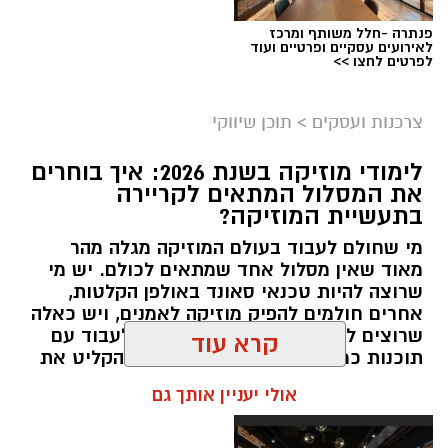
פנתרה -חלל משותף ומרכז
לאירועים עסקיים ופרטיים ועוד
לפרטים לחצו >>
צרכנות ועסקים
>
תוכן שיווקי
קשת יהונתן
לימודי מוזיקה בשנת 2026: איך בוחרים
את המסלול המתאים לקריירה
בתעשיית המוזיקה?
מי שחולם לעבוד בעולם המוזיקה מגלה מהר
מאוד שאין מסלול אחד שמתאים לכולם. יש מי
שרוצה להיות טכנאי סאונד באולפן הקלטות,
אחרים חולמים להפיק מוזיקה לאמנים, ויש כאלה
שרוצים ללמוד כיצד למקסס שירים, לעבוד עם
קרא עוד
קרדיט תמונה magnific
תוכנות כמו Ableton Live או פשוט להקליט את
היצירות שלהם בבית.
תוכן שיווקי / 13:05 03.08.26
אולי יעניין אותך גם
תגים:
בשיתוף חתימה ירוקה
תוכן שיווקי / 13:02 03.08.26
בריכות כנף – שילוב בין הליכה קצרה לטבילה