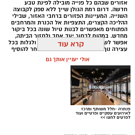
אזורים שבהם כל פנייה מובילה לפינת טבע
חדשה. דרום רמת הגולן שייך ללא ספק לקבוצה
השנייה. המעיינות הפזורים ברחבי האזור, שבילי
ההליכה הקצרים, התצפיות אל הכנרת והמרחבים
הפתוחים מאפשרים לבנות טיול שונה בכל ביקור
מחדש. במקום לבחור יעד אחד ולחזור הביתה,
אפשר לשלב מספר אתרים באותו יום ולגלות בכל
קרא עוד
עצירה נוף אחר ואווירה שונה. מי שבוחר להוסיף
לינה ברמת הגולן יכול ליהנות מהאזור בלי למהר,
אולי יעניין אותך גם
לצאת מוקדם למסלולים ולחוות את הטבע גם
בשעות שבהן רוב המטיילים כבר עזבו.
תוכן שיווקי / 16:48 05.08.26
תגים:
בשיתף קשת יהונתן
פנתרה -חלל משותף ומרכז
עין ידידיה – פינה שקטה למי שמחפש להתרחק
לאירועים עסקיים ופרטיים ועוד
לפרטים לחצו >>
מההמונים