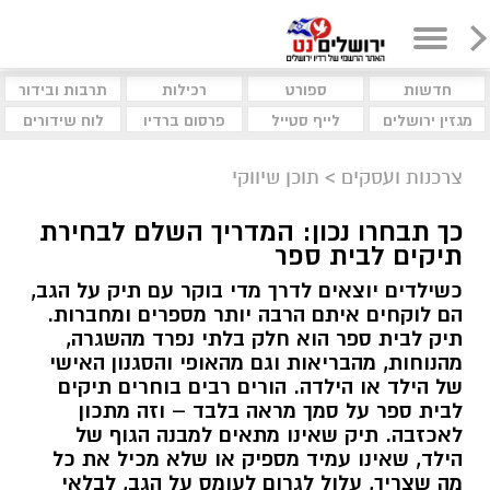
חדשות
ספורט
רכילות
תרבות ובידור
מגזין ירושלים
לייף סטייל
פרסום ברדיו
לוח שידורים
צרכנות ועסקים
>
תוכן שיווקי
כך תבחרו נכון: המדריך השלם לבחירת
תיקים לבית ספר
כשילדים יוצאים לדרך מדי בוקר עם תיק על הגב,
הם לוקחים איתם הרבה יותר מספרים ומחברות.
תיק לבית ספר הוא חלק בלתי נפרד מהשגרה,
מהנוחות, מהבריאות וגם מהאופי והסגנון האישי
של הילד או הילדה. הורים רבים בוחרים תיקים
לבית ספר על סמך מראה בלבד – וזה מתכון
לאכזבה. תיק שאינו מתאים למבנה הגוף של
הילד, שאינו עמיד מספיק או שלא מכיל את כל
מה שצריך, עלול לגרום לעומס על הגב, לבלאי