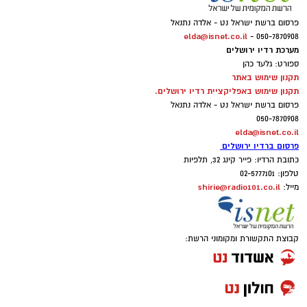
פרסום ברשת ישראל נט - אלדה נתנאל
elda@isnet.co.il
050-7870908 -
מערכת רדיו ירושלים
ספורט: גלעד כהן
תקנון שימוש באתר
תקנון שימוש באפליקציית רדיו ירושלים.
פרסום ברשת ישראל נט - אלדה נתנאל
050-7870908
elda@isnet.co.il
פרסום ברדיו ירושלים
כתובת הרדיו: פייר קינג 32, תלפיות
טלפון: 02-5777101
shirie@radio101.co.il
מייל:
קבוצת התקשורת ומקומוני הרשת: