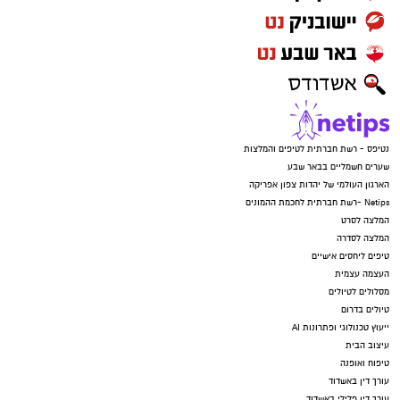
נטיפס - רשת חברתית לטיפים והמלצות
שערים חשמליים בבאר שבע
הארגון העולמי של יהדות צפון אפריקה
Netips -רשת חברתית לחכמת ההמונים
המלצה לסרט
המלצה לסדרה
טיפים ליחסים אישיים
העצמה עצמית
מסלולים לטיולים
טיולים בדרום
ייעוץ טכנולוגי ופתרונות AI
עיצוב הבית
טיפוח ואופנה
עורך דין באשדוד
עורך דין פלילי באשדוד