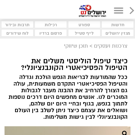
חדשות
ספורט
רכילות
תרבות ובידור
מגזין ירושלים
לייף סטייל
פרסום ברדיו
לוח שידורים
צרכנות ועסקים
>
תוכן שיווקי
כיצד טיפול הוליסטי משלים את
הטיפול הפסיכיאטרי הקונבנציונלי?
ככל שהמודעות לבריאות הנפש הולכת וגדלה
והטיפול הפסיכיאטרי התקדם משמעותית, עולה
גם הצורך להרחיב את ההבנה מעבר לגבולות
המוכרים לנו. אנשים מחפשים היום דרכים נוספות
לתמוך בנפש, בגוף ובחיי היום יום שלהם,
ושואלים את עצמם כיצד ניתן לשלב בין העולם
הקונבנציונלי לבין גישות משלימות.