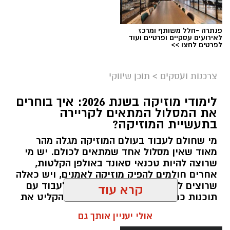
מתנהלים מקצה לקצה.
פנתרה -חלל משותף ומרכז
לאירועים עסקיים ופרטיים ועוד
לפרטים לחצו >>
צרכנות ועסקים
>
תוכן שיווקי
קשת יהונתן
לימודי מוזיקה בשנת 2026: איך בוחרים
את המסלול המתאים לקריירה
בתעשיית המוזיקה?
מי שחולם לעבוד בעולם המוזיקה מגלה מהר
מאוד שאין מסלול אחד שמתאים לכולם. יש מי
שרוצה להיות טכנאי סאונד באולפן הקלטות,
אחרים חולמים להפיק מוזיקה לאמנים, ויש כאלה
שרוצים ללמוד כיצד למקסס שירים, לעבוד עם
קרדיט תמונה magnific
תוכנות כמו Ableton Live או פשוט להקליט את
היצירות שלהם בבית.
תוכן שיווקי / 13:05 03.08.26
קרא עוד
תגים:
בשיתוף חתימה ירוקה