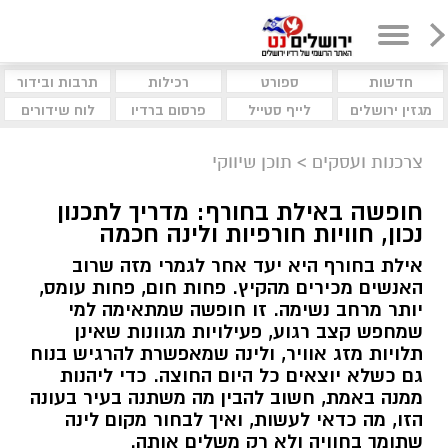
חדשות
ספורט
רכילות
תרבות ובידור
מגזין ירושלים
לייף סטייל
פרסום ברדיו
לוח שידורים
צרכנות ועסקים
>
תוכן שיווקי
חופשה באילת בחורף: מדריך לתכנון
נכון, חוויות חורפיות ולינה חכמה
אילת בחורף היא יעד אחר לגמרי מזה שרוב
האנשים מכירים מהקיץ. פחות חום, פחות עומס,
יותר מרחב נשימה. זו חופשה שמתאימה למי
שמחפש קצב רגוע, פעילויות מגוונות שאינן
תלויות מזג אוויר, ולינה שמאפשרת להרגיש בנוח
גם כשלא יוצאים כל היום החוצה. כדי ליהנות
ממנה באמת, חשוב להבין מה משתנה בעיר בעונה
הזו, מה כדאי לעשות, ואיך לבחור מקום לינה
שתומך בחוויה ולא רק משלים אותה.