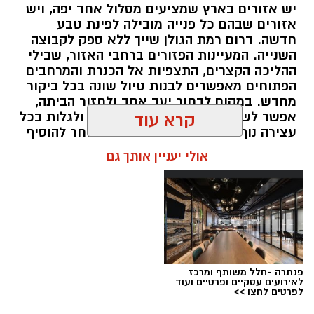
יש אזורים בארץ שמציעים מסלול אחד יפה, ויש
אזורים שבהם כל פנייה מובילה לפינת טבע
חדשה. דרום רמת הגולן שייך ללא ספק לקבוצה
השנייה. המעיינות הפזורים ברחבי האזור, שבילי
ההליכה הקצרים, התצפיות אל הכנרת והמרחבים
הפתוחים מאפשרים לבנות טיול שונה בכל ביקור
מחדש. במקום לבחור יעד אחד ולחזור הביתה,
אפשר לשלב מספר אתרים באותו יום ולגלות בכל
קרא עוד
עצירה נוף אחר ואווירה שונה. מי שבוחר להוסיף
לינה ברמת הגולן יכול ליהנות מהאזור בלי למהר,
אולי יעניין אותך גם
לצאת מוקדם למסלולים ולחוות את הטבע גם
בשעות שבהן רוב המטיילים כבר עזבו.
תוכן שיווקי / 16:48 05.08.26
תגים:
בשיתף קשת יהונתן
פנתרה -חלל משותף ומרכז
עין ידידיה – פינה שקטה למי שמחפש להתרחק
לאירועים עסקיים ופרטיים ועוד
לפרטים לחצו >>
מההמונים