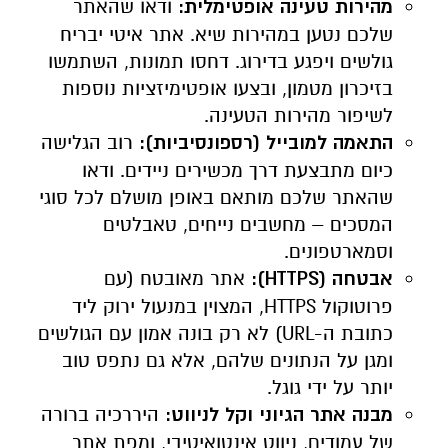
מהירות טעינה אופטימלית:
ודאו שהאתר
שלכם נטען במהירות שיא. אתר איטי יבריח
גולשים ויפגע בדירוג. דחסו תמונות, השתמשו
בזיכרון מטמון, ובצעו אופטימיזציות נוספות
לשיפור מהירות הטעינה.
התאמה למובייל (רספונסיביות):
רוב הגלישה
כיום מתבצעת דרך מכשירים ניידים. ודאו
שהאתר שלכם מותאם באופן מושלם לכל סוגי
המסכים – מחשבים נייחים, טאבלטים
וסמארטפונים.
אבטחה (
HTTPS
):
אתר מאובטח (עם
פרוטוקול HTTPS, המצוין במנעול ירוק ליד
כתובת ה-URL) לא רק בונה אמון עם הגולשים
ומגן על הנתונים שלהם, אלא גם נתפס טוב
יותר על ידי גוגל.
מבנה אתר הגיוני וקל לניווט:
היררכיה ברורה
של עמודים, ניווט אינטואיטיבי, ומפת אתר