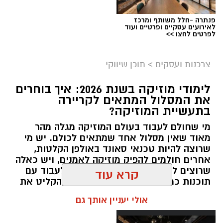
פנתרה -חלל משותף ומרכז
לאירועים עסקיים ופרטיים ועוד
לפרטים לחצו >>
צרכנות ועסקים
>
תוכן שיווקי
קשת יהונתן
לימודי מוזיקה בשנת 2026: איך בוחרים
את המסלול המתאים לקריירה
בתעשיית המוזיקה?
מי שחולם לעבוד בעולם המוזיקה מגלה מהר
מאוד שאין מסלול אחד שמתאים לכולם. יש מי
שרוצה להיות טכנאי סאונד באולפן הקלטות,
אחרים חולמים להפיק מוזיקה לאמנים, ויש כאלה
שרוצים ללמוד כיצד למקסס שירים, לעבוד עם
קרדיט תמונה magnific
תוכנות כמו Ableton Live או פשוט להקליט את
היצירות שלהם בבית.
תוכן שיווקי / 13:05 03.08.26
קרא עוד
תגים:
בשיתוף חתימה ירוקה
תוכן שיווקי / 13:02 03.08.26
בריכות כנף – שילוב בין הליכה קצרה לטבילה
אולי יעניין אותך גם