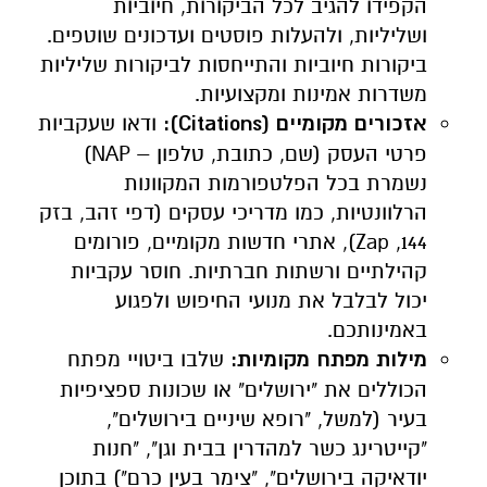
הקפידו להגיב לכל הביקורות, חיוביות
ושליליות, ולהעלות פוסטים ועדכונים שוטפים.
ביקורות חיוביות והתייחסות לביקורות שליליות
משדרות אמינות ומקצועיות.
אזכורים מקומיים (
Citations
):
ודאו שעקביות
פרטי העסק (שם, כתובת, טלפון – NAP)
נשמרת בכל הפלטפורמות המקוונות
הרלוונטיות, כמו מדריכי עסקים (דפי זהב, בזק
144, Zap), אתרי חדשות מקומיים, פורומים
קהילתיים ורשתות חברתיות. חוסר עקביות
יכול לבלבל את מנועי החיפוש ולפגוע
באמינותכם.
מילות מפתח מקומיות:
שלבו ביטויי מפתח
הכוללים את "ירושלים" או שכונות ספציפיות
בעיר (למשל, "רופא שיניים בירושלים",
"קייטרינג כשר למהדרין בבית וגן", "חנות
יודאיקה בירושלים", "צימר בעין כרם") בתוכן