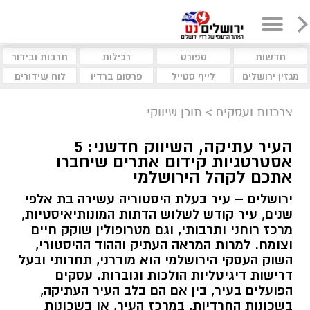
חדשות
ספורט
רכילות
תרבות ובידור
מגזין ירושלים
לייף סטייל
פרסום ברדיו
לוח שידורים
צרכנות ועסקים
>
תוכן שיווקי
העיר עתיקה, השיווק חדשני: 5
אסטרטגיות קידום אתרים שיחברו
אתכם לקהל הירושלמי
ירושלים – עיר בעלת היסטוריה עשירה בת אלפי
שנים, עיר קודש לשלוש הדתות המונותיאיסטיות,
מרכז רוחני ותרבותי, וגם מטרופולין שוקק חיים
וצומח. למרות המראה העתיק וההוד ההיסטורי,
השוק העסקי הירושלמי הוא מודרני, תחרותי ובעל
דרישות דיגיטליות הולכות וגוברות. עסקים
הפועלים בעיר, בין אם הם בלב העיר העתיקה,
בשכונות החרדיות, במרכז העיר, או בשכונות