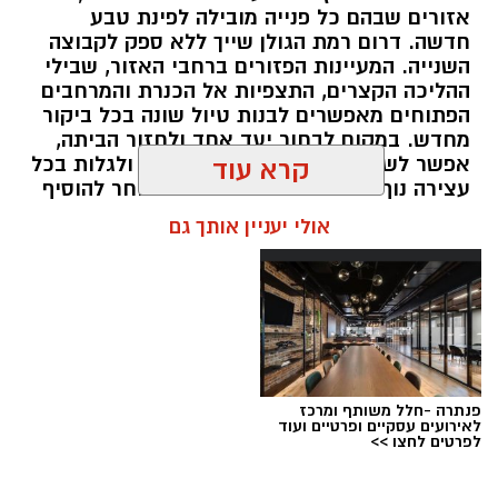
אזורים שבהם כל פנייה מובילה לפינת טבע
חדשה. דרום רמת הגולן שייך ללא ספק לקבוצה
השנייה. המעיינות הפזורים ברחבי האזור, שבילי
ההליכה הקצרים, התצפיות אל הכנרת והמרחבים
הפתוחים מאפשרים לבנות טיול שונה בכל ביקור
מחדש. במקום לבחור יעד אחד ולחזור הביתה,
אפשר לשלב מספר אתרים באותו יום ולגלות בכל
קרא עוד
עצירה נוף אחר ואווירה שונה. מי שבוחר להוסיף
לינה ברמת הגולן יכול ליהנות מהאזור בלי למהר,
אולי יעניין אותך גם
לצאת מוקדם למסלולים ולחוות את הטבע גם
בשעות שבהן רוב המטיילים כבר עזבו.
תוכן שיווקי / 16:48 05.08.26
תגים:
בשיתף קשת יהונתן
פנתרה -חלל משותף ומרכז
עין ידידיה – פינה שקטה למי שמחפש להתרחק
לאירועים עסקיים ופרטיים ועוד
לפרטים לחצו >>
מההמונים