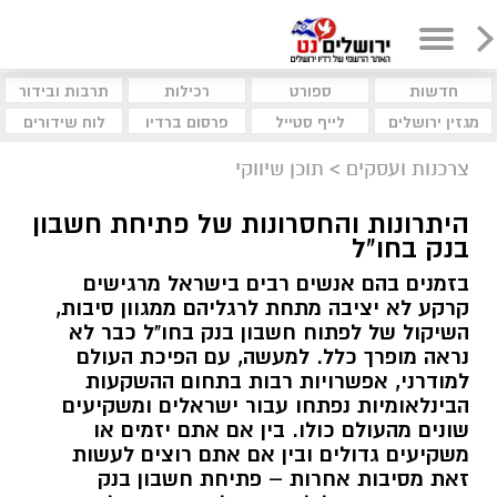
חדשות
ספורט
רכילות
תרבות ובידור
מגזין ירושלים
לייף סטייל
פרסום ברדיו
לוח שידורים
צרכנות ועסקים
>
תוכן שיווקי
היתרונות והחסרונות של פתיחת חשבון
בנק בחו"ל
בזמנים בהם אנשים רבים בישראל מרגישים
קרקע לא יציבה מתחת לרגליהם ממגוון סיבות,
השיקול של לפתוח חשבון בנק בחו"ל כבר לא
נראה מופרך כלל. למעשה, עם הפיכת העולם
למודרני, אפשרויות רבות בתחום ההשקעות
הבינלאומיות נפתחו עבור ישראלים ומשקיעים
שונים מהעולם כולו. בין אם אתם יזמים או
משקיעים גדולים ובין אם אתם רוצים לעשות
זאת מסיבות אחרות – פתיחת חשבון בנק