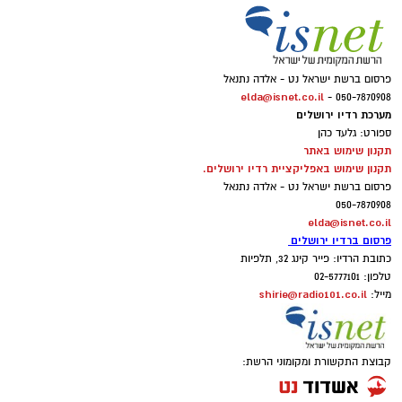
פרסום ברשת ישראל נט - אלדה נתנאל
elda@isnet.co.il
050-7870908 -
מערכת רדיו ירושלים
ספורט: גלעד כהן
תקנון שימוש באתר
תקנון שימוש באפליקציית רדיו ירושלים.
פרסום ברשת ישראל נט - אלדה נתנאל
050-7870908
elda@isnet.co.il
פרסום ברדיו ירושלים
כתובת הרדיו: פייר קינג 32, תלפיות
טלפון: 02-5777101
shirie@radio101.co.il
מייל:
קבוצת התקשורת ומקומוני הרשת: