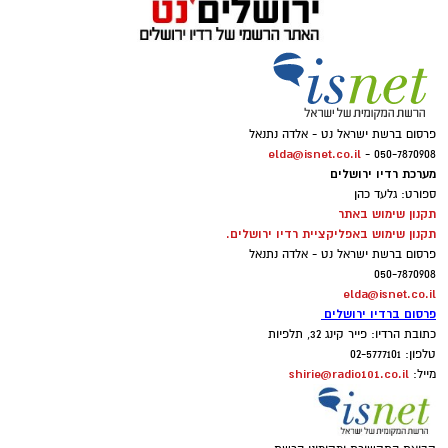
פרסום ברשת ישראל נט - אלדה נתנאל
elda@isnet.co.il
050-7870908 -
מערכת רדיו ירושלים
ספורט: גלעד כהן
תקנון שימוש באתר
תקנון שימוש באפליקציית רדיו ירושלים.
פרסום ברשת ישראל נט - אלדה נתנאל
050-7870908
elda@isnet.co.il
פרסום ברדיו ירושלים
כתובת הרדיו: פייר קינג 32, תלפיות
טלפון: 02-5777101
shirie@radio101.co.il
מייל: