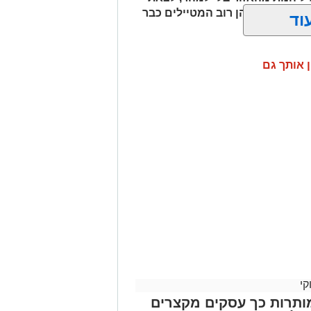
ם בשעות שבהן רוב המטיילים כבר
וד
ן אותך גם
למי שמחפש להתרחק
לשמור על תחושת טבע אמיתית. לא
 במקום שמזמין לעצור, לנשום ולהתחבר
 מקומות פחות מוכרים, שבהם אפשר
ול במים הקרירים. משפחות שמגיעות עם
מיום טיול רחב יותר, ואילו זוגות רבים
ם לאתרים נוספים באזור. זהו מקום
ם דווקא בפינות הפשוטות והלא מתוירות
.
קי
ותרות כך עסקים מקצרים