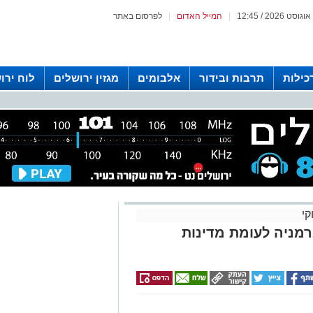
|
המייל האדום
|
לפרסום באתר
כילות
תרבות ובידור
אלבומים
מגזין ירושלים
לוח ירו
 רדיו ירושלים
קי
רמניה לעומת מדינות