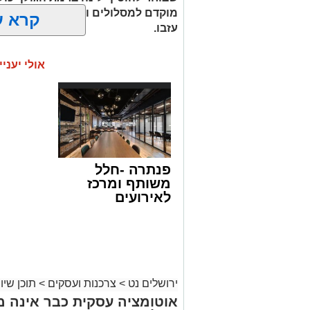
מוקדם למסלולים ולחוות את הטבע ג
קרא ע
עזבו.
אולי יעניי
עין ידידיה – פינה שקטה 
מההמונים
עין ידידיה הוא אחד המעיינות שמצליחים 
מדובר באתר גדול או עמוס במתקנים, אלא
לנוף. המעיין מתאים במיוחד למי שמעדיף
פנתרה -חלל
ליהנות מהשקט, לקרוא ספר או פשוט לטב
משותף ומרכז
ילדים קטנים יכולות לשלב את הביקור כחלק 
לאירועים
בוחרים לפתוח כאן את היום לפני שממשיכי
עסקיים ופרטיים
שמזכיר שהיופי של רמת הגולן נמצא לעיתי
ועוד לפרטים
לחצו >>
ירושלים נט
>
צרכנות ועסקים
>
תוכן שיוו
אוטומציה עסקית כבר אינה מ