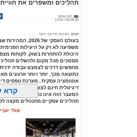
תהליכים ומשפרים את חוויית
תוכן שיווקי
03.08.26 / 13:05
תגים:
בשיתוף חתימה ירוקה
בעולם העסקי של 26
משפיעה לא רק על היעילות הפנימית ש
היכולת להתחרות בשוק. לקוחות מצפי
מסמכים מכל מקום ולהשלים תהליכים
מחפשים דרכים לצמצם עבודה ידנית, 
כתוצאה מכך, יותר ויותר ארגונים מא
קשת יהונתן
אוטומציה עסקית , מערכת טפסים דיג
דיגיטלית חינם לצורך התנסות ראשונית
קרא ע
בריכות כנף – שילוב בין ה
המעבר הזה אינו נועד רק להחליף ני
תהליכים עסקיים מתנהלים מקצה לק
מרעננת
אולי יעניי
בריכות כנף הן מהיעדים האהובים על מטיי
אך מסתיים בחוויה מיוחדת. הדרך אל הברי
הגולן, ובסיומה מחכות בריכות טבעיות ה
באחת מנקודות העצירה המבוקשות באזור. 