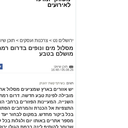
לאירועים
עסקיים ופרטיים
ועוד לפרטים
לחצו >>
ירושלים נט
>
צרכנות ועסקים
>
תוכן שיוו
מסלול מים ונופים בדרום רמת
מושלם בטבע
תוכן שיווקי
05.08.26 / 16:48
תגים:
בשיתף קשת יהונתן
יש אזורים בארץ שמציעים מסלול אחד 
מובילה לפינת טבע חדשה. דרום רמת 
השנייה. המעיינות הפזורים ברחבי הא
התצפיות אל הכנרת והמרחבים הפתוח
בכל ביקור מחדש. במקום לבחור יעד 
מספר אתרים באותו יום ולגלות בכל עצ
שבוחר להוסיף לינה ברמת הגולן יכול