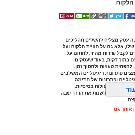
 הלקוח
20, המהירות שבה עסק מצליח להשלים תהליכים
לו, אלא גם על חוויית הלקוח ועל
ם לקבל שירות מהיר, לחתום על
 בתוך דקות, בעוד שעסקים
להפחית טעויות ולחסוך זמן.
מצים פתרונות דיגיטליים המשלבים
יטליים ופתרונות של חתימה
 או ביצוע פעולות בסיסיות.
וד
ליכה קצרה לטבילה
יר במסך, אלא לשנות את הדרך שבה
צה.
ן אותך גם
לים שמחפשים מסלול שאינו ארוך מדי
כות עוברת בנוף פתוח המאפיין את דרום
מתמלאות במים. בימים חמים מדובר
מומלץ להגיע עם נעלי הליכה מתאימות,