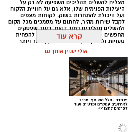
מצליח להשלים תהליכים משפיעה לא רק על
הקרירים. משפחות שמגיעות עם ילדים קטנים
היעילות הפנימית שלו, אלא גם על חוויית הלקוח
יכולות לשלב את הביקור כחלק מיום טיול רחב
ועל היכולת להתחרות בשוק. לקוחות מצפים
לקבל שירות מהיר, לחתום על מסמכים מכל מקום
יותר, ואילו זוגות רבים בוחרים לפתוח כאן את היום
ולהשלים תהליכים בתוך דקות, בעוד שעסקים
לפני שממשיכים לאתרים נוספים באזור. זהו מקום
מחפשים דרכים לצמצם עבודה ידנית, להפחית
קרא עוד
שמזכיר שהיופי של רמת הגולן נמצא לעיתים דווקא
טעויות ולחסוך זמן. כתוצאה מכך, יותר ויותר
בפינות הפשוטות והלא מתוירות
.
ארגונים מאמצים פתרונות דיגיטליים המשלבים
אולי יעניין אותך גם
אוטומציה עסקית , מערכת טפסים דיגיטליים
ופתרונות של חתימה דיגיטלית חינם לצורך
התנסות ראשונית או ביצוע פעולות בסיסיות.
המעבר הזה אינו נועד רק להחליף נייר במסך,
אלא לשנות את הדרך שבה תהליכים עסקיים
מתנהלים מקצה לקצה.
פנתרה -חלל משותף ומרכז
לאירועים עסקיים ופרטיים ועוד
לפרטים לחצו >>
צרכנות ועסקים
>
תוכן שיווקי