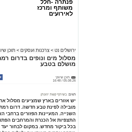
פנתרה -חלל
משותף ומרכז
לאירועים
עסקיים ופרטיים
ועוד לפרטים
לחצו >>
ירושלים נט
>
צרכנות ועסקים
>
תוכן שיוו
מסלול מים ונופים בדרום רמת
מושלם בטבע
תוכן שיווקי
05.08.26 / 16:48
תגים:
בשיתף קשת יהונתן
יש אזורים בארץ שמציעים מסלול אחד 
מובילה לפינת טבע חדשה. דרום רמת 
השנייה. המעיינות הפזורים ברחבי הא
התצפיות אל הכנרת והמרחבים הפתוח
בכל ביקור מחדש. במקום לבחור יעד 