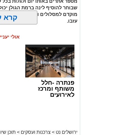
מספר אתרים באותו יום ולגלות בכל עצ
שבוחר להוסיף לינה ברמת הגולן יכול
מוקדם למסלולים ולחוות את הטבע ג
קרא ע
עזבו.
אולי יעניי
עין ידידיה – פינה שקטה 
מההמונים
עין ידידיה הוא אחד המעיינות שמצליחים 
מדובר באתר גדול או עמוס במתקנים, אלא
לנוף. המעיין מתאים במיוחד למי שמעדיף
פנתרה -חלל
ליהנות מהשקט, לקרוא ספר או פשוט לטב
משותף ומרכז
ילדים קטנים יכולות לשלב את הביקור כחלק 
לאירועים
בוחרים לפתוח כאן את היום לפני שממשיכי
עסקיים ופרטיים
שמזכיר שהיופי של רמת הגולן נמצא לעיתי
ועוד לפרטים
לחצו >>
ירושלים נט
>
צרכנות ועסקים
>
תוכן שיוו