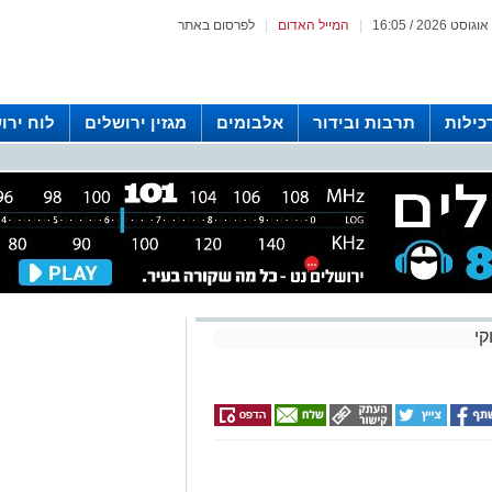
|
המייל האדום
|
לפרסום באתר
כילות
תרבות ובידור
אלבומים
מגזין ירושלים
לוח ירו
 רדיו ירושלים
קי