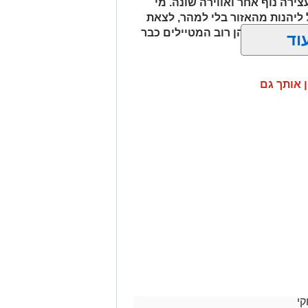
ירה נוף אחר ואווירה שונה. מי
 ליהנות מהאזור בלי למהר, לצאת
ם בשעות שבהן רוב המטיילים כבר
וד
ן אותך גם
למי שמחפש להתרחק
לשמור על תחושת טבע אמיתית. לא
 במקום שמזמין לעצור, לנשום ולהתחבר
 מקומות פחות מוכרים, שבהם אפשר
ול במים הקרירים. משפחות שמגיעות עם
מיום טיול רחב יותר, ואילו זוגות רבים
ם לאתרים נוספים באזור. זהו מקום
ם דווקא בפינות הפשוטות והלא מתוירות
.
קי