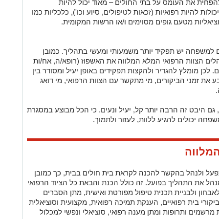
הפחית את העומס על בתי החולים – מאוד יכול להיות
כולות להיות רפואיות (זכאות לטיפולים, סיוע וכו'), כלכליות כמו
וציאליות מטעם גופים מסוימים ו/או הרשות המקומית.
ם למשפחה יש תפקיד יותר משמעותי ומעשי בתהליך. כמובן
לים הצוות הרפואי המלא המלווה את האשפוז (רופא/ה, אח/ות
 לכן מומלץ להגדיר ולהקצות תפקידים באופן יעיל ומסודר בין
 את זמני הביקורים, מי מתקשר עם הצוות הרפואי, מי דואג
.
 גם היבט זה הרבה יותר קל, יעיל ונעים. כי הכל מבוצע במסגרת
שפחה יכולים להגיע ללוות, לעזור ולתמוך.
המלווה
על ולנהל בהקשר להכנה לקראת בית חולים בבית, כך כמובן
נהל את התהליך בפועל. זה כולל הכנת והבאת כל הציוד הרפואי
בחון ולבניית תכנית טיפול מפורטת ואישית, מתן הסברים
יקורי בית רפואיים, הענקת תמיכה רפואית, מקצועית וסוציאלית
רשמים ותרופות ומתן מענה רפואי, סוציאלי ונפשי למכלול