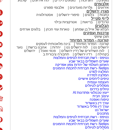
מופעים
תערוכות
מופעים לילדים
לוח אירועים
קולנוע
אלבומים
אירועים
גלריות מועדונים
אלבומי ספורט
מגזין ירושלים
כתבות
בלוגים
סיפורי ירושלים
אסטרולוגיה
לייף סטייל
טרנדים
בריאות
אטרקציות ובילוי
הבלוגים
הבלוג של אייל בן שמחון
טארות עוזי הכהן
בלוגים אורחים
צרכנות ועסקים
תוכן שיווקי
קורונה - המדור המיוחד
קורונה - המדור המיוחד
בינה מלאכותית לעסקים
ירושלים נט
לוח ירושלים נט
יהדות
אהבנו ברשת
נוער
לוח השידורים של רדיו ירושלים
פנאי ואוכל
ירושלים
בקהילה
רדיו ירושלים
תחבורה ציבורית ב
נטיפס - רשת חברתית לטיפים והמלצות
שערים חשמליים בבאר שבע
הארגון העולמי של יהדות צפון אפריקה
Netips -רשת חברתית לחכמת ההמונים
המלצה לסרט
המלצה לסדרה
טיפים ליחסים אישיים
העצמה עצמית
מסלולים לטיולים
טיולים בדרום
ייעוץ טכנולוגי ופתרונות AI
עיצוב הבית
טיפוח ואופנה
עורך דין באשדוד
עורך דין פלילי באשדוד
ישראל נט
מתכונים
נטיפס - רשת חברתית לטיפים והמלצות
שערים חשמליים בבאר שבע
Netips -רשת חברתית לחכמת ההמונים
מסלולים לטיולים