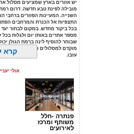
יש אזורים בארץ שמציעים מסלול אחד 
מובילה לפינת טבע חדשה. דרום רמת 
השנייה. המעיינות הפזורים ברחבי הא
התצפיות אל הכנרת והמרחבים הפתוח
בכל ביקור מחדש. במקום לבחור יעד 
מספר אתרים באותו יום ולגלות בכל עצ
שבוחר להוסיף לינה ברמת הגולן יכול
מוקדם למסלולים ולחוות את הטבע ג
קרא ע
עזבו.
אולי יעניי
עין ידידיה – פינה שקטה 
מההמונים
עין ידידיה הוא אחד המעיינות שמצליחים 
מדובר באתר גדול או עמוס במתקנים, אלא
לנוף. המעיין מתאים במיוחד למי שמעדיף
פנתרה -חלל
ליהנות מהשקט, לקרוא ספר או פשוט לטב
משותף ומרכז
ילדים קטנים יכולות לשלב את הביקור כחלק 
לאירועים
בוחרים לפתוח כאן את היום לפני שממשיכי