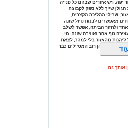
יפה, ויש אזורים שבהם כל פנייה
הגולן שייך ללא ספק לקבוצה
זור, שבילי ההליכה הקצרים,
ים מאפשרים לבנות טיול שונה
אחד ולחזור הביתה, אפשר לשלב
ירה נוף אחר ואווירה שונה. מי
 ליהנות מהאזור בלי למהר, לצאת
ם בשעות שבהן רוב המטיילים כבר
וד
ן אותך גם
למי שמחפש להתרחק
לשמור על תחושת טבע אמיתית. לא
 במקום שמזמין לעצור, לנשום ולהתחבר
 מקומות פחות מוכרים, שבהם אפשר
ול במים הקרירים. משפחות שמגיעות עם
מיום טיול רחב יותר, ואילו זוגות רבים
ם לאתרים נוספים באזור. זהו מקום