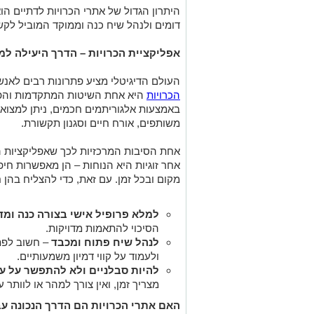
היתרון הגדול של אתרי הכרויות לדתיים ה
דומים ולנהל שיח כנה וממוקד המוביל לקשר
אפליקציית הכרויות – הדרך היעילה למ
העולם הדיגיטלי מציע פתרונות רבים לא
הכרויות
היא אחת השיטות המתקדמות והפופו
באמצעות אלגוריתמים חכמים, ניתן למצוא
משותפים, אורח חיים וסגנון תקשורת
.
אחת הסיבות המרכזיות לכך שאפליקציות ה
אחר זוגיות היא הנוחות – הן מאפשרות חיפ
מקום ובכל זמן. עם זאת, כדי להצליח בהן 
למלא פרופיל אישי בצורה כנה ומד
הסיכוי להתאמות מדויקות
.
לנהל שיח פתוח ומכבד
–
חשוב לפת
ולעמוד על קווי דמיון משמעותיים
.
להיות סבלניים ולא להתפשר על ע
מצריך זמן, ואין צורך למהר או לוותר
האם אתרי הכרויות הם הדרך הנכונה עב