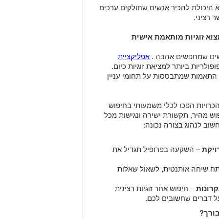
וא היכולת להכיר אנשים שחולקים ערכים
 רציני
.
צוא זוגיות מותאמת אישית
נשים שמחפשים אהבה
.
אפליקציית
לריות ביותר למציאת זוגיות כיום.
 התאמות שמתבססות על תחומי עניין
כרויות הפכו לכלי משמעותי בחיפוש
וש מהיר, תקשורת ישירה ונגישות מכל
חשוב לנהוג בצורה נכונה
:
ויקת
–
השקעה בפרופיל תגדיל את
ח שיחה אותנטית, לשאול שאלות
קרונות
–
חיפוש אחר זוגיות רצינית
 על דברים שחשובים לכם
.
ורך
?