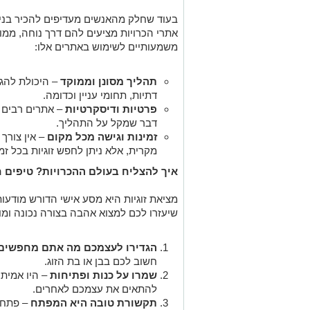
בעוד שחלק מהאנשים מעדיפים להכיר בני זוג
אתרי הכרויות מציעים להם דרך נוחה, ממוק
משמעותיים לשימוש באתרים אלו
:
תהליך מסונן וממוקד
–
היכולת להגד
דתיות, תחומי עניין וכדומה
.
פרטיות ודיסקרטיות
–
אתרים רבים 
דבר שמקל על התהליך
.
זמינות וגישה מכל מקום
–
אין צורך
מקרית, אלא ניתן לחפש זוגיות בכל ז
איך להצליח בעולם ההכרויות? טיפים ח
מציאת זוגיות היא מסע אישי הדורש מודעו
שיעזרו לכם למצוא אהבה בצורה נכונה ומ
הגדירו לעצמכם מה אתם מחפשים
חשוב לכם בבן או בת הזוג
.
שמרו על כנות ופתיחות
–
היו אמית
להתאים את עצמכם לאחרים
.
תקשורת טובה היא המפתח
–
פתחו