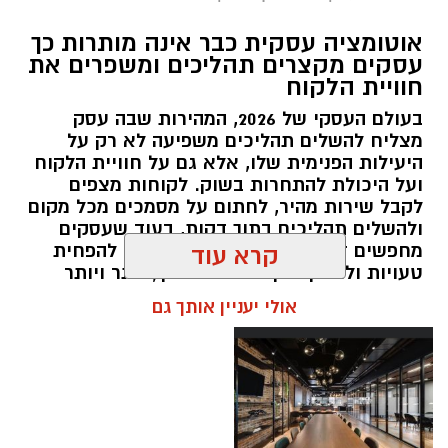
תחושת טבע אמיתית. לא מדובר באתר גדול או
אוטומציה עסקית כבר אינה מותרות כך
עמוס במתקנים, אלא במקום שמזמין לעצור, לנשום
עסקים מקצרים תהליכים ומשפרים את
ולהתחבר לנוף. המעיין מתאים במיוחד למי שמעדיף
חוויית הלקוח
מקומות פחות מוכרים, שבהם אפשר ליהנות
בעולם העסקי של 2026, המהירות שבה עסק
מהשקט, לקרוא ספר או פשוט לטבול במים
מצליח להשלים תהליכים משפיעה לא רק על
הקרירים. משפחות שמגיעות עם ילדים קטנים
היעילות הפנימית שלו, אלא גם על חוויית הלקוח
יכולות לשלב את הביקור כחלק מיום טיול רחב
ועל היכולת להתחרות בשוק. לקוחות מצפים
לקבל שירות מהיר, לחתום על מסמכים מכל מקום
יותר, ואילו זוגות רבים בוחרים לפתוח כאן את היום
ולהשלים תהליכים בתוך דקות, בעוד שעסקים
לפני שממשיכים לאתרים נוספים באזור. זהו מקום
מחפשים דרכים לצמצם עבודה ידנית, להפחית
קרא עוד
שמזכיר שהיופי של רמת הגולן נמצא לעיתים דווקא
טעויות ולחסוך זמן. כתוצאה מכך, יותר ויותר
בפינות הפשוטות והלא מתוירות
.
ארגונים מאמצים פתרונות דיגיטליים המשלבים
אולי יעניין אותך גם
אוטומציה עסקית , מערכת טפסים דיגיטליים
ופתרונות של חתימה דיגיטלית חינם לצורך
התנסות ראשונית או ביצוע פעולות בסיסיות.
המעבר הזה אינו נועד רק להחליף נייר במסך,
אלא לשנות את הדרך שבה תהליכים עסקיים
מתנהלים מקצה לקצה.