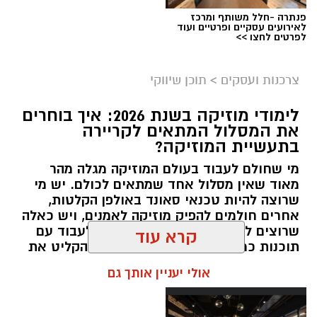
פנתרה -חלל משותף ומרכז
לאירועים עסקיים ופרטיים ועוד
לפרטים לחצו >>
צרכנות ועסקים
>
תוכן שיווקי
קשת יהונתן
לימודי מוזיקה בשנת 2026: איך בוחרים
את המסלול המתאים לקריירה
בתעשיית המוזיקה?
מי שחולם לעבוד בעולם המוזיקה מגלה מהר
מאוד שאין מסלול אחד שמתאים לכולם. יש מי
שרוצה להיות טכנאי סאונד באולפן הקלטות,
אחרים חולמים להפיק מוזיקה לאמנים, ויש כאלה
שרוצים ללמוד כיצד למקסס שירים, לעבוד עם
קרא עוד
קרדיט תמונה magnific
תוכנות כמו Ableton Live או פשוט להקליט את
היצירות שלהם בבית.
תוכן שיווקי / 13:05 03.08.26
אולי יעניין אותך גם
תגים:
בשיתוף חתימה ירוקה
תוכן שיווקי / 13:02 03.08.26
בריכות כנף – שילוב בין הליכה קצרה לטבילה