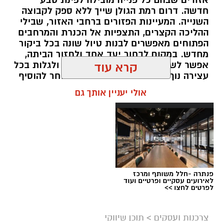
חדשה. דרום רמת הגולן שייך ללא ספק לקבוצה
השנייה. המעיינות הפזורים ברחבי האזור, שבילי
ההליכה הקצרים, התצפיות אל הכנרת והמרחבים
הפתוחים מאפשרים לבנות טיול שונה בכל ביקור
מחדש. במקום לבחור יעד אחד ולחזור הביתה,
אפשר לשלב מספר אתרים באותו יום ולגלות בכל
קרא עוד
עצירה נוף אחר ואווירה שונה. מי שבוחר להוסיף
לינה ברמת הגולן יכול ליהנות מהאזור בלי למהר,
אולי יעניין אותך גם
לצאת מוקדם למסלולים ולחוות את הטבע גם
בשעות שבהן רוב המטיילים כבר עזבו.
תוכן שיווקי / 16:48 05.08.26
תגים:
בשיתף קשת יהונתן
פנתרה -חלל משותף ומרכז
עין ידידיה – פינה שקטה למי שמחפש להתרחק
לאירועים עסקיים ופרטיים ועוד
לפרטים לחצו >>
מההמונים
עין ידידיה הוא אחד המעיינות שמצליחים לשמור על
צרכנות ועסקים
>
תוכן שיווקי