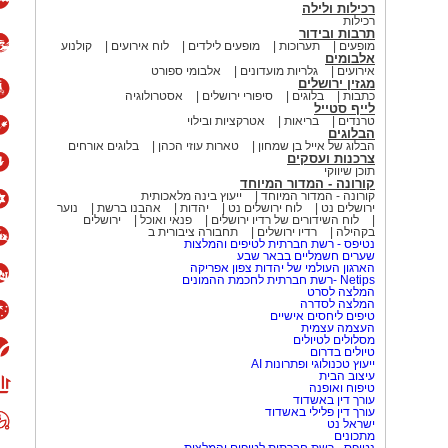
רכילות ולילה
רכילות
תרבות ובידור
מופעים
תערוכות
מופעים לילדים
לוח אירועים
קולנוע
אלבומים
אירועים
גלריות מועדונים
אלבומי ספורט
מגזין ירושלים
כתבות
בלוגים
סיפורי ירושלים
אסטרולוגיה
לייף סטייל
טרנדים
בריאות
אטרקציות ובילוי
הבלוגים
הבלוג של אייל בן שמחון
טארות עוזי הכהן
בלוגים אורחים
צרכנות ועסקים
תוכן שיווקי
קורונה - המדור המיוחד
קורונה - המדור המיוחד
ייעוץ בינה מלאכותית
ירושלים נט
לוח ירושלים נט
יהדות
אהבנו ברשת
נוער
לוח השידורים של רדיו ירושלים
פנאי ואוכל
ירושלים
בקהילה
רדיו ירושלים
תחבורה ציבורית ב
נטיפס - רשת חברתית לטיפים והמלצות
שערים חשמליים בבאר שבע
הארגון העולמי של יהדות צפון אפריקה
Netips -רשת חברתית לחכמת ההמונים
המלצה לסרט
המלצה לסדרה
טיפים ליחסים אישיים
העצמה עצמית
מסלולים לטיולים
טיולים בדרום
ייעוץ טכנולוגי ופתרונות AI
עיצוב הבית
טיפוח ואופנה
עורך דין באשדוד
עורך דין פלילי באשדוד
ישראל נט
מתכונים