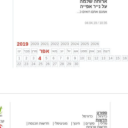
ארוחה שלמה
על נייר אפייה
אמנם אתם רואים כ...
10:35 / 04.04.19
2019
2020
2021
2022
2023
2024
2025
2026
אפר
דצמ
נוב
אוק
ספט
אוג
יול
יונ
מאי
מרץ
פבר
ינו
4
1
2
3
5
6
7
8
9
10
11
12
13
14
15
16
22
23
24
25
26
27
28
29
30
ספורט
כדורגל
כדורסל
חדשות
קבו
פלילי
סקרים
חינוך
מוניציפלי
חדשות הכנסת
חדשות ארציות