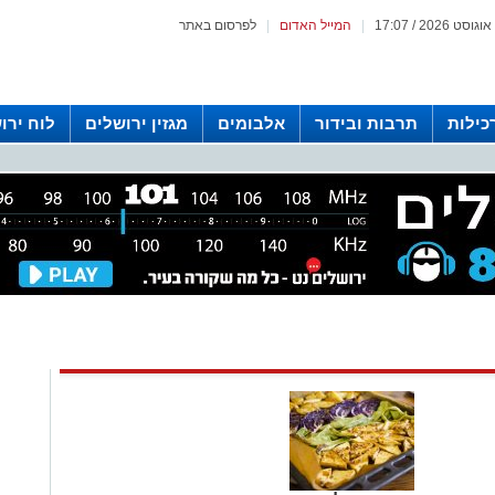
|
המייל האדום
|
לפרסום באתר
כילות
תרבות ובידור
אלבומים
מגזין ירושלים
לוח ירו
 רדיו ירושלים